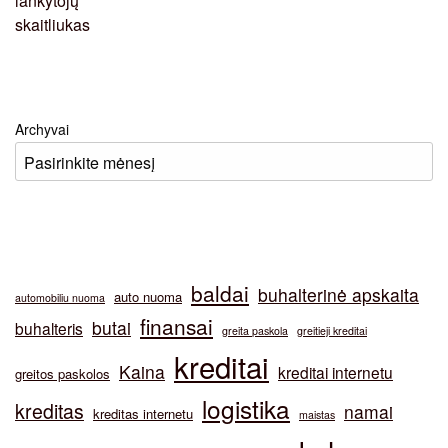
Archyvai
baldai
buhalterinė apskaita
auto nuoma
automobiliu nuoma
finansai
butai
buhalteris
greita paskola
greitieji kreditai
kreditai
Kaina
kreditai internetu
greitos paskolos
logistika
kreditas
namai
kreditas internetu
maistas