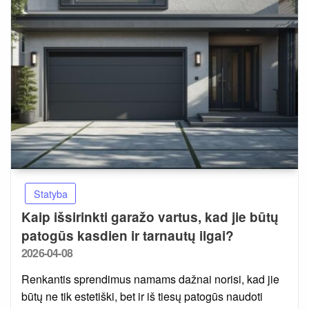
Statyba
Kaip išsirinkti garažo vartus, kad jie būtų
patogūs kasdien ir tarnautų ilgai?
Posted
2026-04-08
on
Renkantis sprendimus namams dažnai norisi, kad jie
būtų ne tik estetiški, bet ir iš tiesų patogūs naudoti