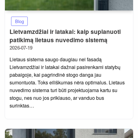
Blog
Lietvamzdžiai ir latakai: kaip suplanuoti
patikimą lietaus nuvedimo sistemą
Posted
2026-07-19
on
Lietaus sistema saugo daugiau nei fasadą
Lietvamzdžiai ir latakai dažnai pasirenkami statybų
pabaigoje, kai pagrindinė stogo danga jau
sumontuota. Toks eiliškumas nėra optimalus. Lietaus
nuvedimo sistema turi būti projektuojama kartu su
stogu, nes nuo jos priklauso, ar vanduo bus
surinktas…