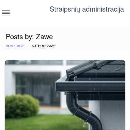
Skip
Straipsnių administracija
to
content
straipsniai ir tekstai įvairiomis temomis
Posts by: Zawe
HOMEPAGE
AUTHOR: ZAWE