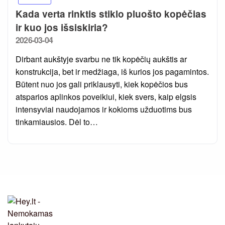
Kada verta rinktis stiklo pluošto kopėčias
ir kuo jos išsiskiria?
Posted
2026-03-04
on
Dirbant aukštyje svarbu ne tik kopėčių aukštis ar
konstrukcija, bet ir medžiaga, iš kurios jos pagamintos.
Būtent nuo jos gali priklausyti, kiek kopėčios bus
atsparios aplinkos poveikiui, kiek svers, kaip elgsis
intensyviai naudojamos ir kokioms užduotims bus
tinkamiausios. Dėl to…