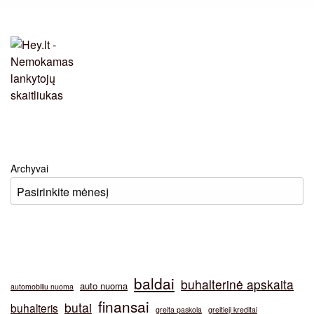
Archyvai
baldai
buhalterinė apskaita
auto nuoma
automobiliu nuoma
finansai
butai
buhalteris
greita paskola
greitieji kreditai