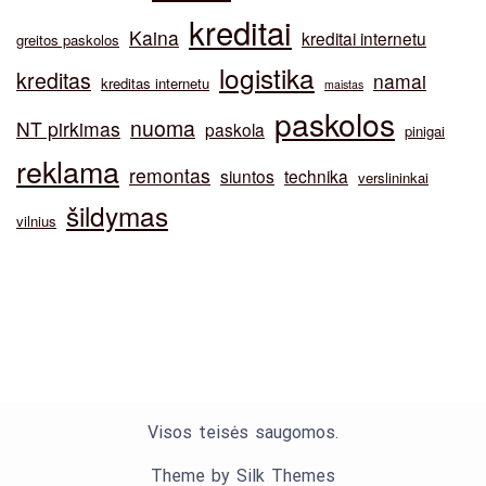
kreditai
Kaina
kreditai internetu
greitos paskolos
logistika
kreditas
namai
kreditas internetu
maistas
paskolos
nuoma
NT pirkimas
paskola
pinigai
reklama
remontas
siuntos
technika
verslininkai
šildymas
vilnius
Visos teisės saugomos.
Theme by Silk Themes