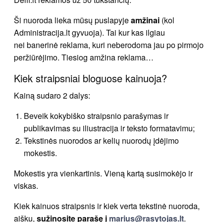
Ši nuoroda lieka mūsų puslapyje
amžinai
(kol
Administracija.lt gyvuoja). Tai kur kas ilgiau
nei banerinė reklama, kuri neberodoma jau po pirmojo
peržiūrėjimo. Tiesiog amžina reklama…
Kiek straipsniai bloguose kainuoja?
Kainą sudaro 2 dalys:
Beveik kokybiško straipsnio parašymas ir
publikavimas su iliustracija ir teksto formatavimu;
Tekstinės nuorodos ar kelių nuorodų įdėjimo
mokestis.
Mokestis yra vienkartinis. Vieną kartą susimokėjo ir
viskas.
Kiek kainuos straipsnis ir kiek verta tekstinė nuoroda,
aišku,
sužinosite parašę į
marius@rasytojas.lt
.