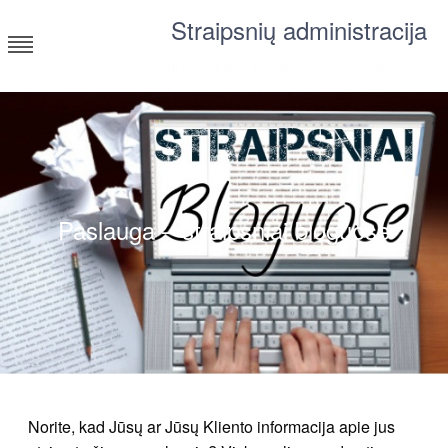
Skip
Straipsnių administracija
to
content
straipsniai ir tekstai įvairiomis temomis
Paslauga – straipsniai bloguose
Norite, kad Jūsų ar Jūsų Kliento informacija apie jus