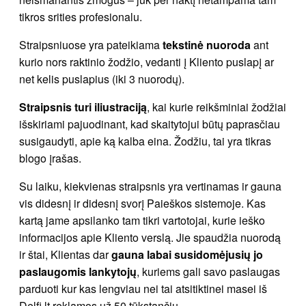
tikros srities profesionalu.
Straipsniuose yra pateikiama
tekstinė nuoroda
ant
kurio nors raktinio žodžio, vedanti į Kliento puslapį ar
net kelis puslapius (iki 3 nuorodų).
Straipsnis turi iliustraciją
, kai kurie reikšminiai žodžiai
išskiriami pajuodinant, kad skaitytojui būtų paprasčiau
susigaudyti, apie ką kalba eina. Žodžiu, tai yra tikras
blogo įrašas.
Su laiku, kiekvienas straipsnis yra vertinamas ir gauna
vis didesnį ir didesnį svorį Paieškos sistemoje. Kas
kartą jame apsilanko tam tikri vartotojai, kurie ieško
informacijos apie Kliento verslą. Jie spaudžia nuorodą
ir štai, Klientas dar
gauna labai susidomėjusių jo
paslaugomis lankytojų
, kuriems gali savo paslaugas
parduoti kur kas lengviau nei tai atsitiktinei masei iš
Delfi.lt reklamos už 50 tūkstančių.