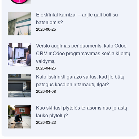
Elektriniai karnizai – ar jie gali būti su
baterijomis?
2026-06-25
Verslo augimas per duomenis: kaip Odoo
CRM ir Odoo programavimas keičia klientų
valdymą
2026-04-26
Kaip išsirinkti garažo vartus, kad jie būtų
patogūs kasdien ir tarnautų ilgai?
2026-04-08
Kuo skiriasi plytelės terasoms nuo įprastų
lauko plytelių?
2026-03-23