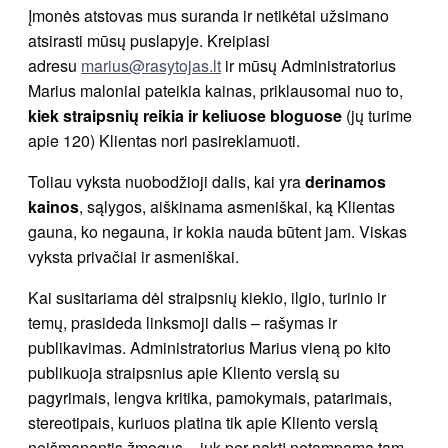
Įmonės atstovas mus suranda ir netikėtai užsimano
atsirasti mūsų puslapyje. Kreipiasi
adresu
marius@rasytojas.lt
ir mūsų Administratorius
Marius maloniai pateikia kainas, priklausomai nuo to,
kiek straipsnių reikia ir keliuose bloguose
(jų turime
apie 120) Klientas nori pasireklamuoti.
Toliau vyksta nuobodžioji dalis, kai yra
derinamos
kainos
, sąlygos, aiškinama asmeniškai, ką Klientas
gauna, ko negauna, ir kokia nauda būtent jam. Viskas
vyksta privačiai ir asmeniškai.
Kai susitariama dėl straipsnių kiekio, ilgio, turinio ir
temų, prasideda linksmoji dalis – rašymas ir
publikavimas. Administratorius Marius vieną po kito
publikuoja straipsnius apie Kliento verslą su
pagyrimais, lengva kritika, pamokymais, patarimais,
stereotipais, kuriuos platina tik apie Kliento verslą
neišmanantis žmogus – juk per naktį netampama tam