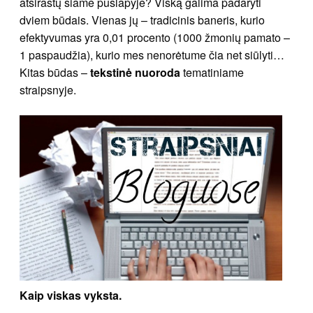
atsirastų šiame puslapyje? Viską galima padaryti
dviem būdais. Vienas jų – tradicinis baneris, kurio
efektyvumas yra 0,01 procento (1000 žmonių pamato –
1 paspaudžia), kurio mes nenorėtume čia net siūlyti…
Kitas būdas –
tekstinė nuoroda
tematiniame
straipsnyje.
Kaip viskas vyksta.