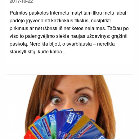
Posted
2017-10-22
on
Paimtos paskolos internetu matyt tam tikru metu labai
padėjo įgyvendinti kažkokius tikslus, nusipirkti
pirkinius ar net išbristi iš netikėtos nelaimės. Tačiau po
viso to palengvėjimo siekia naujas uždavinys: grąžinti
paskolą. Nereikia bijoti, o svarbiausia – nereikia
klausyti kitų, kurie kalba…