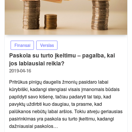
Finansai
Verslas
Paskola su turto įkeitimu – pagalba, kai
jos labiausiai reikia?
Posted
2019-04-16
on
Pritrūkus pinigų daugelis žmonių pasidaro labai
kūrybiški, kadangi stengiasi visais įmanomais būdais
papildyti savo kišenę, tačiau padaryti tai taip, kad
pavyktų uždirbti kuo daugiau, ta prasme, kad
palūkanos nebūtų labai aršios. Tokiu atveju geriausias
pasirinkimas yra paskola su turto įkeitimu, kadangi
dažniausiai paskolos…