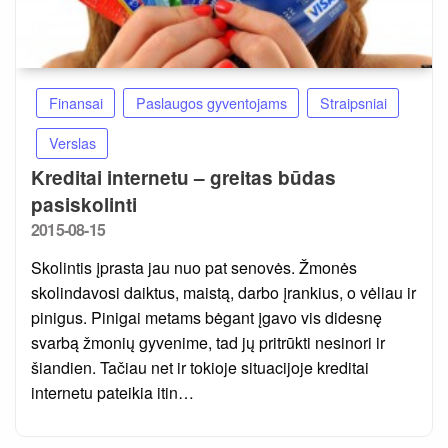
Finansai
Paslaugos gyventojams
Straipsniai
Verslas
Kreditai internetu – greitas būdas
pasiskolinti
Posted
2015-08-15
on
Skolintis įprasta jau nuo pat senovės. Žmonės
skolindavosi daiktus, maistą, darbo įrankius, o vėliau ir
pinigus. Pinigai metams bėgant įgavo vis didesnę
svarbą žmonių gyvenime, tad jų pritrūkti nesinori ir
šiandien. Tačiau net ir tokioje situacijoje kreditai
internetu pateikia itin…