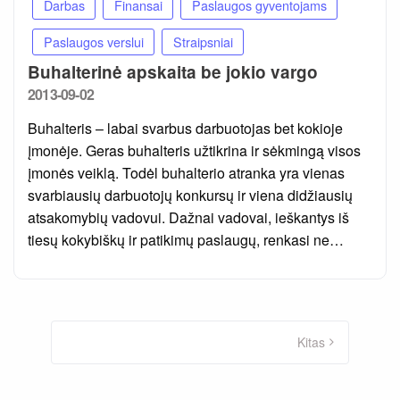
Darbas
Finansai
Paslaugos gyventojams
Paslaugos verslui
Straipsniai
Buhalterinė apskaita be jokio vargo
Posted
2013-09-02
on
Buhalteris – labai svarbus darbuotojas bet kokioje
įmonėje. Geras buhalteris užtikrina ir sėkmingą visos
įmonės veiklą. Todėl buhalterio atranka yra vienas
svarbiausių darbuotojų konkursų ir viena didžiausių
atsakomybių vadovui. Dažnai vadovai, ieškantys iš
tiesų kokybiškų ir patikimų paslaugų, renkasi ne…
Įrašų
puslapiavimas
Kitas