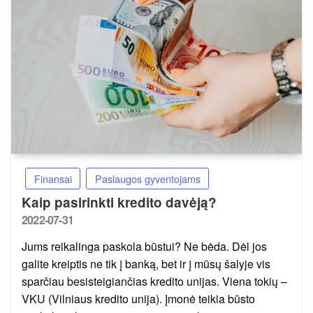
Finansai
Paslaugos gyventojams
Kaip pasirinkti kredito davėją?
Posted
2022-07-31
on
Jums reikalinga paskola būstui? Ne bėda. Dėl jos
galite kreiptis ne tik į banką, bet ir į mūsų šalyje vis
sparčiau besisteigiančias kredito unijas. Viena tokių –
VKU (Vilniaus kredito unija). Įmonė teikia būsto