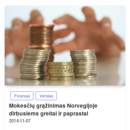
Finansai
Verslas
Mokesčių grąžinimas Norvegijoje
dirbusiems greitai ir paprastai
Posted
2014-11-07
on