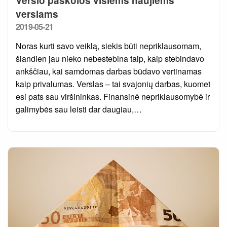
Verslo paskolos visiems naujiems
verslams
Posted
2019-05-21
on
Noras kurti savo veiklą, siekis būti nepriklausomam,
šiandien jau nieko nebestebina taip, kaip stebindavo
ankščiau, kai samdomas darbas būdavo vertinamas
kaip privalumas. Verslas – tai svajonių darbas, kuomet
esi pats sau viršininkas. Finansinė nepriklausomybė ir
galimybės sau leisti dar daugiau,…