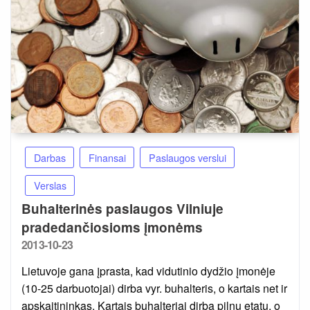
Darbas
Finansai
Paslaugos verslui
Verslas
Buhalterinės paslaugos Vilniuje
pradedančiosioms įmonėms
Posted
2013-10-23
on
Lietuvoje gana įprasta, kad vidutinio dydžio įmonėje
(10-25 darbuotojai) dirba vyr. buhalteris, o kartais net ir
apskaitininkas. Kartais buhalteriai dirba pilnu etatu, o