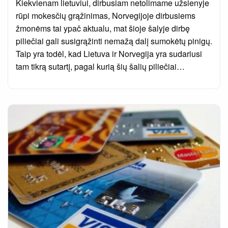
Kiekvienam lietuviui, dirbusiam netolimame užsienyje
rūpi mokesčių grąžinimas, Norvegijoje dirbusiems
žmonėms tai ypač aktualu, mat šioje šalyje dirbę
piliečiai gali susigrąžinti nemažą dalį sumokėtų pinigų.
Taip yra todėl, kad Lietuva ir Norvegija yra sudariusi
tam tikrą sutartį, pagal kurią šių šalių piliečiai…