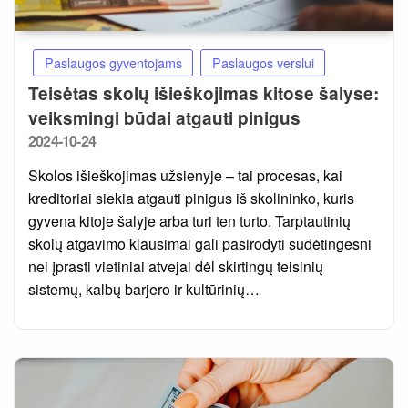
Paslaugos gyventojams
Paslaugos verslui
Teisėtas skolų išieškojimas kitose šalyse:
veiksmingi būdai atgauti pinigus
Posted
2024-10-24
on
Skolos išieškojimas užsienyje – tai procesas, kai
kreditoriai siekia atgauti pinigus iš skolininko, kuris
gyvena kitoje šalyje arba turi ten turto. Tarptautinių
skolų atgavimo klausimai gali pasirodyti sudėtingesni
nei įprasti vietiniai atvejai dėl skirtingų teisinių
sistemų, kalbų barjero ir kultūrinių…