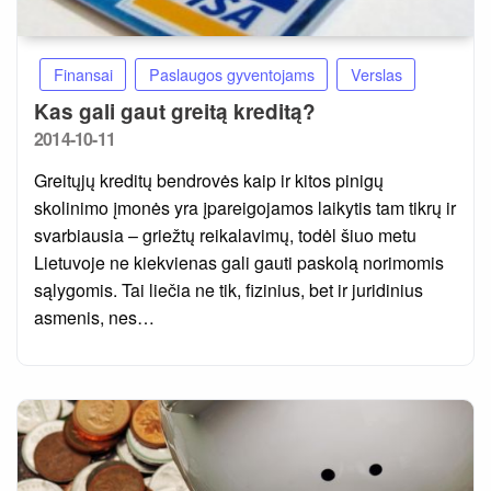
Finansai
Paslaugos gyventojams
Verslas
Kas gali gaut greitą kreditą?
Posted
2014-10-11
on
Greitųjų kreditų bendrovės kaip ir kitos pinigų
skolinimo įmonės yra įpareigojamos laikytis tam tikrų ir
svarbiausia – griežtų reikalavimų, todėl šiuo metu
Lietuvoje ne kiekvienas gali gauti paskolą norimomis
sąlygomis. Tai liečia ne tik, fizinius, bet ir juridinius
asmenis, nes…