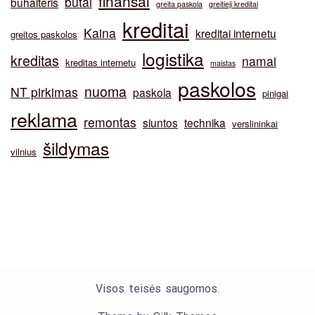
finansai
butai
buhalteris
greita paskola
greitieji kreditai
kreditai
Kaina
kreditai internetu
greitos paskolos
logistika
kreditas
namai
kreditas internetu
maistas
paskolos
nuoma
NT pirkimas
paskola
pinigai
reklama
remontas
siuntos
technika
verslininkai
šildymas
vilnius
Visos teisės saugomos.