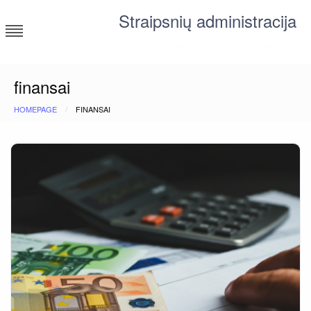
Skip
Straipsnių administracija
to
content
straipsniai ir tekstai įvairiomis temomis
finansai
HOMEPAGE
FINANSAI