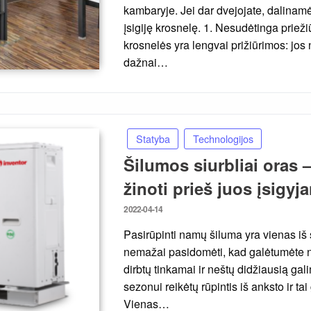
kambaryje. Jei dar dvejojate, dalinam
įsigiję krosnelę. 1. Nesudėtinga priež
krosnelės yra lengvai prižiūrimos: jos
dažnai…
Statyba
Technologijos
Šilumos siurbliai oras 
žinoti prieš juos įsigyj
Posted
2022-04-14
on
Pasirūpinti namų šiluma yra vienas iš 
nemažai pasidomėti, kad galėtumėte nu
dirbtų tinkamai ir neštų didžiausią ga
sezonui reikėtų rūpintis iš anksto ir ta
Vienas…