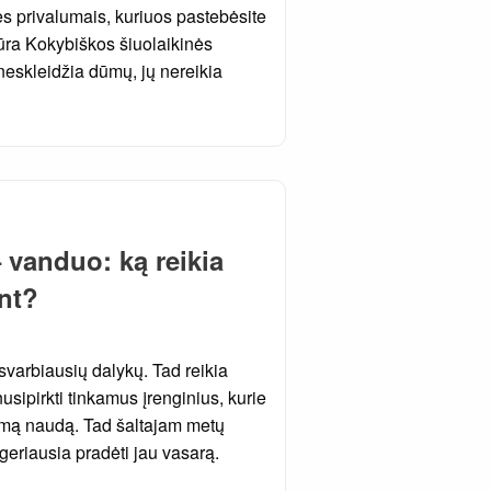
ės privalumais, kuriuos pastebėsite
iūra Kokybiškos šiuolaikinės
 neskleidžia dūmų, jų nereikia
– vanduo: ką reikia
ant?
svarbiausių dalykų. Tad reikia
sipirkti tinkamus įrenginius, kurie
limą naudą. Tad šaltajam metų
i geriausia pradėti jau vasarą.