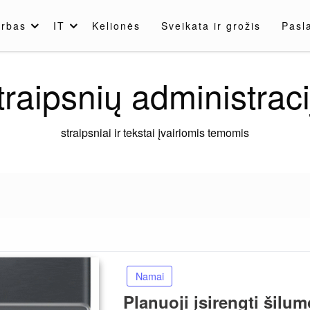
rbas
IT
Kelionės
Sveikata ir grožis
Pasl
traipsnių administraci
straipsniai ir tekstai įvairiomis temomis
Namai
Planuoji įsirengti šilu