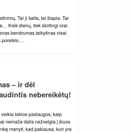
imų. Tai ji šalta, tai šlapia. Tai
ta… Kiek dienų, tiek skirtingi orai.
enas bendrumas taikytinas visai
s poreikis….
as – ir dėl
udintis nebereikėtų!
 veikia tokios paslaugos, kaip
ai nemaža dalis nežvelgia į šiuos
inkę manyti, kad paklausa, kuri yra