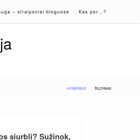
auga – straipsniai bloguose
Kas per…?
ja
HOMEPAGE
ŠILDYMAS
mos siurblį? Sužinok,