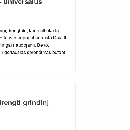
 universalus
ngų įrenginių, kurie atlieka tą
eriausio ar populiariausio išskirti
ingai naudojami. Be to,
l ir geriausias sprendimas būtent
rengti grindinį