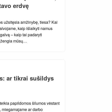
 tavo erdvę
os užsitęsia amžinybę, tiesa? Kai
galvojame, kaip išlaikyti namus
galvą – kaip tai padaryti
ą įžengia mūsų…
 ar tikrai sušildys
teikia papildomos šilumos vėstant
je, miegamajame ar darbo