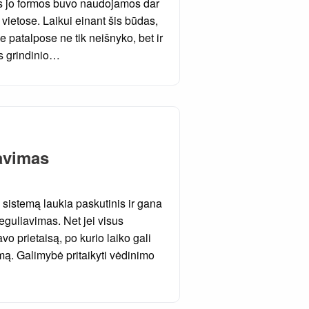
ros jo formos buvo naudojamos dar
s vietose. Laikui einant šis būdas,
e patalpose ne tik neišnyko, bet ir
rs grindinio…
avimas
istemą laukia paskutinis ir gana
guliavimas. Net jei visus
vo prietaisą, po kurio laiko gali
imą. Galimybė pritaikyti vėdinimo