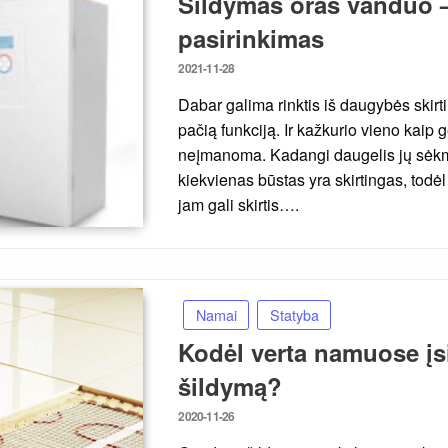
Šildymas oras vanduo –
pasirinkimas
Posted
2021-11-28
on
Dabar galima rinktis iš daugybės skirti
pačią funkciją. Ir kažkurio vieno kaip g
neįmanoma. Kadangi daugelis jų sėkm
kiekvienas būstas yra skirtingas, todė
jam gali skirtis….
Namai
Statyba
Kodėl verta namuose įsi
šildymą?
Posted
2020-11-26
on