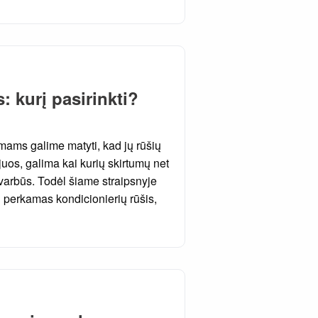
 kurį pasirinkti?
mams galime matyti, kad jų rūšių
juos, galima kai kurių skirtumų net
 svarbūs. Todėl šiame straipsnyje
 perkamas kondicionierių rūšis,