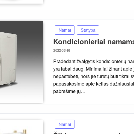
Namai
Statyba
Kondicionieriai namams:
Posted
2022-03-16
on
Pradedant žvalgytis kondicionierių na
yra labai daug. Minimaliai žinant apie 
nepastebėti, nors jie turėtų būti tikrai
papasakosime apie kelias dažniausiai
pabrėšime jų…
Namai