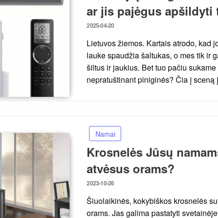
ar jis pajėgus apšildyti
Posted
2025-04-20
on
Lietuvos žiemos. Kartais atrodo, kad j
lauke spaudžia šaltukas, o mes tik ir 
šiltus ir jaukius. Bet tuo pačiu sukame 
nepratuštinant piniginės? Čia į scen
Namai
Krosnelės Jūsų namams:
atvėsus orams?
Posted
2023-10-26
on
Šiuolaikinės, kokybiškos krosnelės su
orams. Jas galima pastatyti svetainė