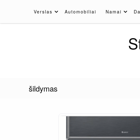
Skip
to
Verslas
Automobiliai
Namai
Da
content
S
šildymas