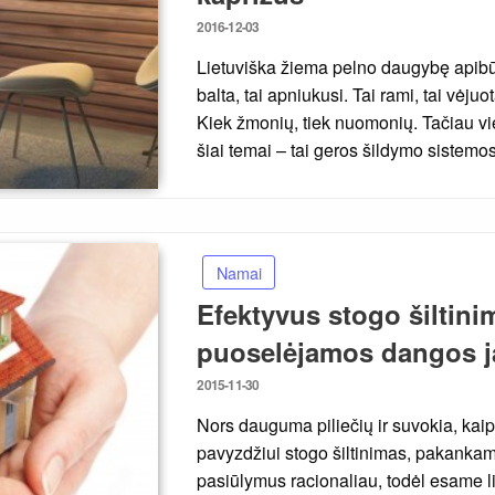
Posted
2016-12-03
on
Lietuviška žiema pelno daugybę apibūdin
balta, tai apniukusi. Tai rami, tai vėjuo
Kiek žmonių, tiek nuomonių. Tačiau vi
šiai temai – tai geros šildymo sistemo
Namai
Efektyvus stogo šiltinim
puoselėjamos dangos ja
Posted
2015-11-30
on
Nors dauguma piliečių ir suvokia, kaip
pavyzdžiui stogo šiltinimas, pakankam
pasiūlymus racionaliau, todėl esame l