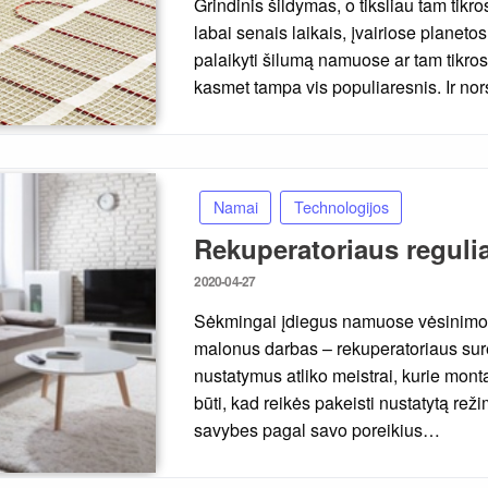
Grindinis šildymas, o tiksliau tam tik
labai senais laikais, įvairiose planeto
palaikyti šilumą namuose ar tam tikros
kasmet tampa vis populiaresnis. Ir no
Namai
Technologijos
Rekuperatoriaus reguli
Posted
2020-04-27
on
Sėkmingai įdiegus namuose vėsinimo s
malonus darbas – rekuperatoriaus sure
nustatymus atliko meistrai, kurie monta
būti, kad reikės pakeisti nustatytą rež
savybes pagal savo poreikius…