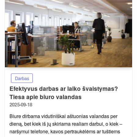
Darbas
Efektyvus darbas ar laiko švaistymas?
Tiesa apie biuro valandas
Posted
2025-09-18
on
Biure dirbama vidutiniškai aštuonias valandas per
dieną, bet kiek iš jų skiriama realiam darbui, o kiek –
naršymui telefone, kavos pertraukėlėms ar tuštiems