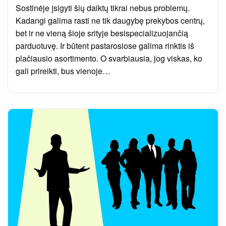
on
Sostinėje įsigyti šių daiktų tikrai nebus problemų.
Kadangi galima rasti ne tik daugybę prekybos centrų,
bet ir ne vieną šioje srityje besispecializuojančią
parduotuvę. Ir būtent pastarosiose galima rinktis iš
plačiausio asortimento. O svarbiausia, jog viskas, ko
gali prireikti, bus vienoje…