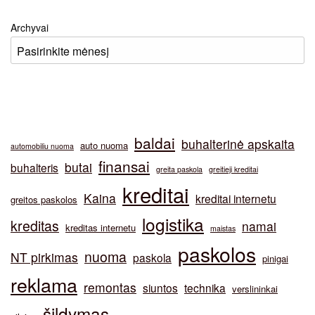
Archyvai
baldai
buhalterinė apskaita
auto nuoma
automobiliu nuoma
finansai
butai
buhalteris
greita paskola
greitieji kreditai
kreditai
Kaina
kreditai internetu
greitos paskolos
logistika
kreditas
namai
kreditas internetu
maistas
paskolos
nuoma
NT pirkimas
paskola
pinigai
reklama
remontas
siuntos
technika
verslininkai
šildymas