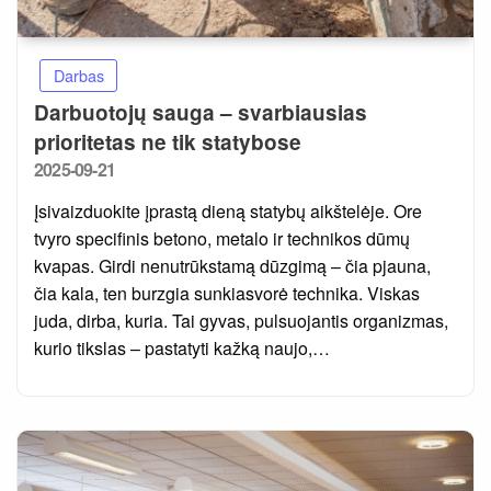
Darbas
Darbuotojų sauga – svarbiausias
prioritetas ne tik statybose
Posted
2025-09-21
on
Įsivaizduokite įprastą dieną statybų aikštelėje. Ore
tvyro specifinis betono, metalo ir technikos dūmų
kvapas. Girdi nenutrūkstamą dūzgimą – čia pjauna,
čia kala, ten burzgia sunkiasvorė technika. Viskas
juda, dirba, kuria. Tai gyvas, pulsuojantis organizmas,
kurio tikslas – pastatyti kažką naujo,…