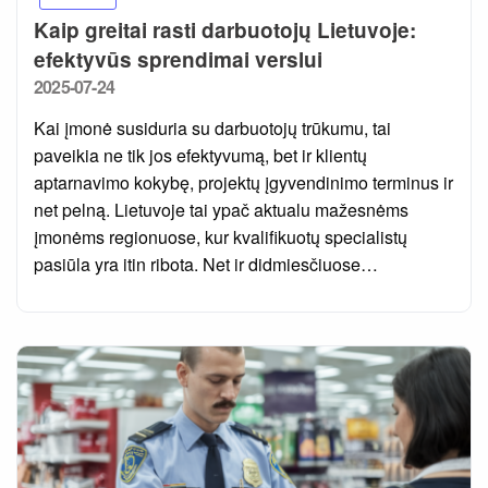
Kaip greitai rasti darbuotojų Lietuvoje:
efektyvūs sprendimai verslui
Posted
2025-07-24
on
Kai įmonė susiduria su darbuotojų trūkumu, tai
paveikia ne tik jos efektyvumą, bet ir klientų
aptarnavimo kokybę, projektų įgyvendinimo terminus ir
net pelną. Lietuvoje tai ypač aktualu mažesnėms
įmonėms regionuose, kur kvalifikuotų specialistų
pasiūla yra itin ribota. Net ir didmiesčiuose…