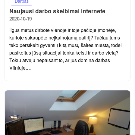
Darbas
Naujausi darbo skelbimai internete
Posted
2020-10-19
on
Ilgus metus dirbote vienoje ir toje pačioje įmonėje,
kurioje sukaupėte neįkainojamą patirtį? Tačiau jums
teko persikelti gyventi į kitą mūsų šalies miestą, todėl
pasikeitus jūsų situacijai tenka keisti ir darbo vietą?
Tokiu atveju nepaisant to, ar jus domina darbas
Vilniuje,…