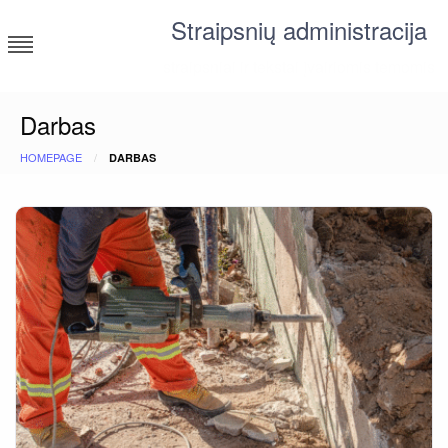
Skip
Straipsnių administracija
to
content
straipsniai ir tekstai įvairiomis temomis
Darbas
HOMEPAGE
DARBAS