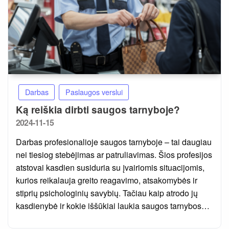
Darbas
Paslaugos verslui
Ką reiškia dirbti saugos tarnyboje?
Posted
2024-11-15
on
Darbas profesionalioje saugos tarnyboje – tai daugiau
nei tiesiog stebėjimas ar patruliavimas. Šios profesijos
atstovai kasdien susiduria su įvairiomis situacijomis,
kurios reikalauja greito reagavimo, atsakomybės ir
stiprių psichologinių savybių. Tačiau kaip atrodo jų
kasdienybė ir kokie iššūkiai laukia saugos tarnybos…