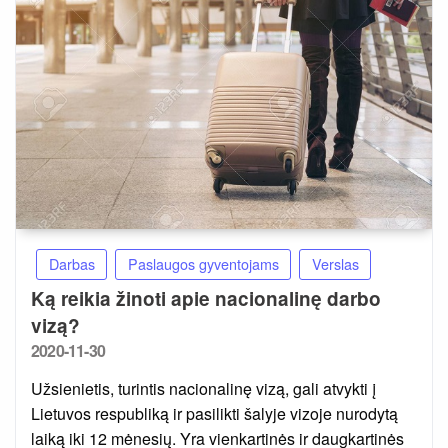
Darbas
Paslaugos gyventojams
Verslas
Ką reikia žinoti apie nacionalinę darbo
vizą?
Posted
2020-11-30
on
Užsienietis, turintis nacionalinę vizą, gali atvykti į
Lietuvos respubliką ir pasilikti šalyje vizoje nurodytą
laiką iki 12 mėnesių. Yra vienkartinės ir daugkartinės