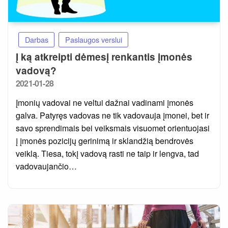
Darbas
Paslaugos verslui
Į ką atkreipti dėmesį renkantis įmonės
vadovą?
Posted
2021-01-28
on
Įmonių vadovai ne veltui dažnai vadinami įmonės
galva. Patyręs vadovas ne tik vadovauja įmonei, bet ir
savo sprendimais bei veiksmais visuomet orientuojasi
į įmonės pozicijų gerinimą ir sklandžią bendrovės
veiklą. Tiesa, tokį vadovą rasti ne taip ir lengva, tad
vadovaujančio…