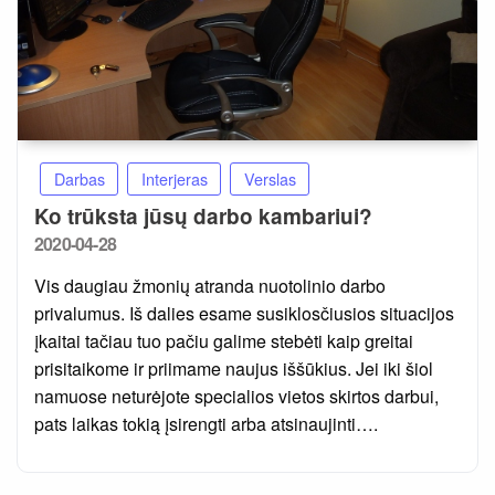
Darbas
Interjeras
Verslas
Ko trūksta jūsų darbo kambariui?
Posted
2020-04-28
on
Vis daugiau žmonių atranda nuotolinio darbo
privalumus. Iš dalies esame susiklosčiusios situacijos
įkaitai tačiau tuo pačiu galime stebėti kaip greitai
prisitaikome ir priimame naujus iššūkius. Jei iki šiol
namuose neturėjote specialios vietos skirtos darbui,
pats laikas tokią įsirengti arba atsinaujinti….