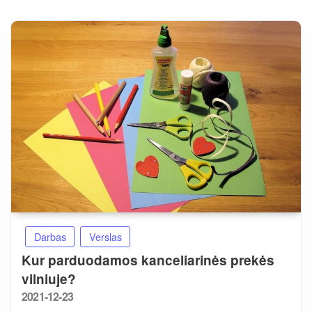
Darbas
Verslas
Kur parduodamos kanceliarinės prekės
vilniuje?
Posted
2021-12-23