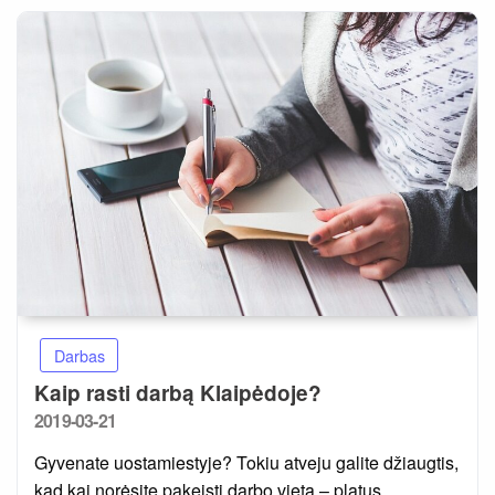
Darbas
Kaip rasti darbą Klaipėdoje?
Posted
2019-03-21
on
Gyvenate uostamiestyje? Tokiu atveju galite džiaugtis,
kad kai norėsite pakeisti darbo vietą – platus