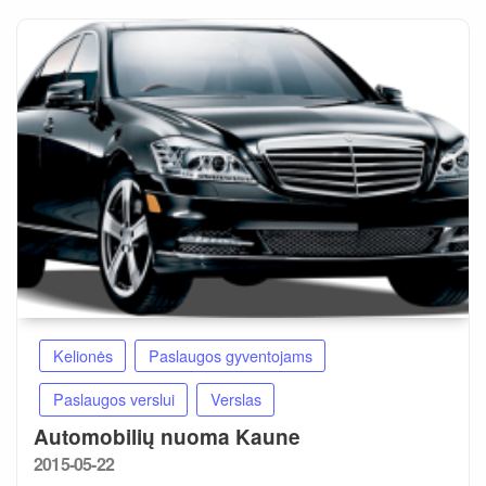
Kelionės
Paslaugos gyventojams
Paslaugos verslui
Verslas
Automobilių nuoma Kaune
Posted
2015-05-22