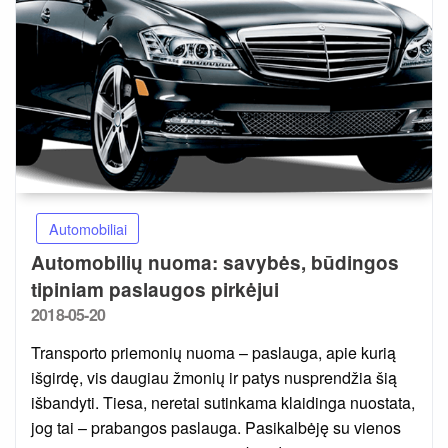
Automobiliai
Automobilių nuoma: savybės, būdingos
tipiniam paslaugos pirkėjui
Posted
2018-05-20
on
Transporto priemonių nuoma – paslauga, apie kurią
išgirdę, vis daugiau žmonių ir patys nusprendžia šią
išbandyti. Tiesa, neretai sutinkama klaidinga nuostata,
jog tai – prabangos paslauga. Pasikalbėję su vienos