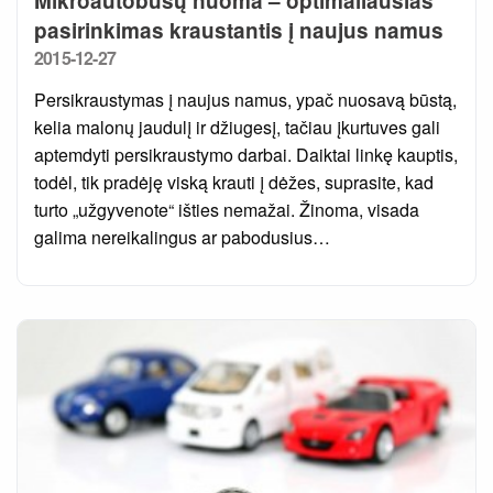
Mikroautobusų nuoma – optimaliausias
pasirinkimas kraustantis į naujus namus
Posted
2015-12-27
on
Persikraustymas į naujus namus, ypač nuosavą būstą,
kelia malonų jaudulį ir džiugesį, tačiau įkurtuves gali
aptemdyti persikraustymo darbai. Daiktai linkę kauptis,
todėl, tik pradėję viską krauti į dėžes, suprasite, kad
turto „užgyvenote“ išties nemažai. Žinoma, visada
galima nereikalingus ar pabodusius…