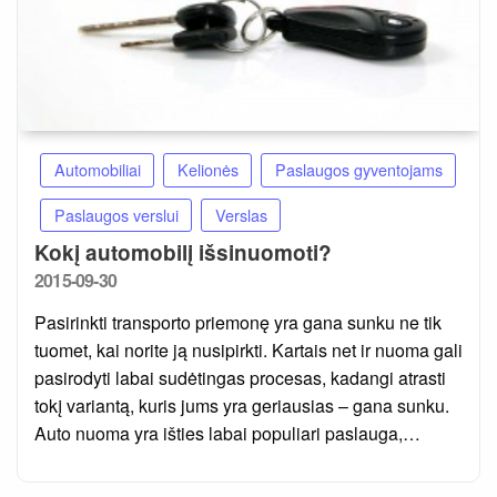
Automobiliai
Kelionės
Paslaugos gyventojams
Paslaugos verslui
Verslas
Kokį automobilį išsinuomoti?
Posted
2015-09-30
on
Pasirinkti transporto priemonę yra gana sunku ne tik
tuomet, kai norite ją nusipirkti. Kartais net ir nuoma gali
pasirodyti labai sudėtingas procesas, kadangi atrasti
tokį variantą, kuris jums yra geriausias – gana sunku.
Auto nuoma yra išties labai populiari paslauga,…