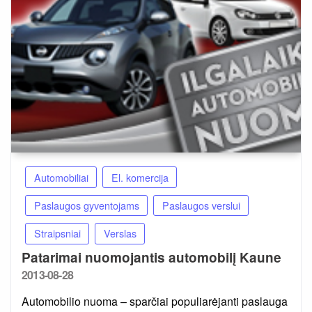
Automobiliai
El. komercija
Paslaugos gyventojams
Paslaugos verslui
Straipsniai
Verslas
Patarimai nuomojantis automobilį Kaune
Posted
2013-08-28
on
Automobilio nuoma – sparčiai populiarėjanti paslauga