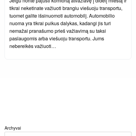
Jeigu norite pajusti komfortą atvažiavę į didelį miestą ir
tikrai neketinate važiuoti brangiu viešuoju transportu,
tuomet galite išsinuomoti automobilį. Automobilio
nuoma yra tikrai puikus dalykas, kadangi jis turi
nemažai pranašumo prieš važiavimą su taksi
paslaugomis arba viešuoju transportu. Jums
nebereikės važiuoti…
Archyvai