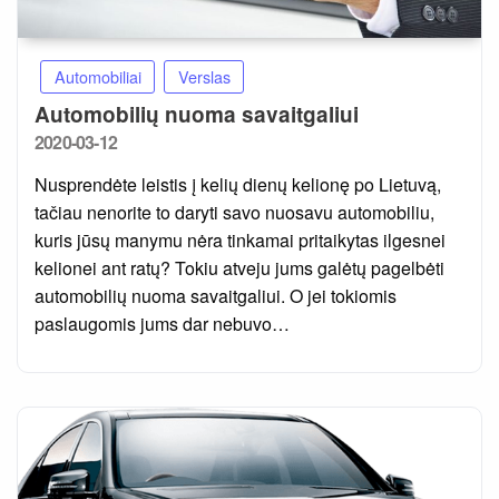
Automobiliai
Verslas
Automobilių nuoma savaitgaliui
Posted
2020-03-12
on
Nusprendėte leistis į kelių dienų kelionę po Lietuvą,
tačiau nenorite to daryti savo nuosavu automobiliu,
kuris jūsų manymu nėra tinkamai pritaikytas ilgesnei
kelionei ant ratų? Tokiu atveju jums galėtų pagelbėti
automobilių nuoma savaitgaliui. O jei tokiomis
paslaugomis jums dar nebuvo…