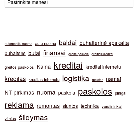
baldai
buhalterinė apskaita
auto nuoma
automobiliu nuoma
finansai
butai
buhalteris
greita paskola
greitieji kreditai
kreditai
Kaina
kreditai internetu
greitos paskolos
logistika
kreditas
namai
kreditas internetu
maistas
paskolos
nuoma
NT pirkimas
paskola
pinigai
reklama
remontas
siuntos
technika
verslininkai
šildymas
vilnius