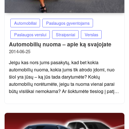
Automobiliai
Paslaugos gyventojams
Paslaugos verslui
Straipsniai
Verslas
Automobilių nuoma – apie ką svajojate
Posted
2014-06-25
on
Jeigu kas nors jums pasakytų, kad bet kokia
automobilių nuoma, kokia jums tik atrodo įdomi, nuo
šiol yra jūsų – ką jūs tada darytumėte? Kokių
automobilių norėtumėte, jeigu ta nuoma vienai parai
būtų visiškai nemokama? Ar šoktumėte tiesiog į patį…