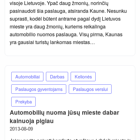
visoje Lietuvoje. Ypač daug žmonių, norinčių
pasinaudoti šia paslauga, atsiranda Kaune. Nesunku
suprasti, kodėl būtent antrame pagal dydį Lietuvos
mieste yra daug žmonių, kuriems reikalinga
automobilio nuomos paslauga. Visų pirma, Kaunas
yra gausiai turistų lankomas miestas…
Automobiliai
Darbas
Kelionės
Paslaugos gyventojams
Paslaugos verslui
Prekyba
Automobilių nuoma jūsų mieste dabar
kainuoja pigiau
Posted
2013-08-09
on