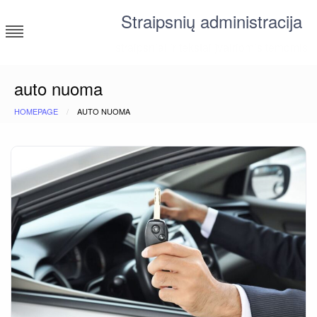
Skip
Straipsnių administracija
to
content
straipsniai ir tekstai įvairiomis temomis
auto nuoma
HOMEPAGE
AUTO NUOMA