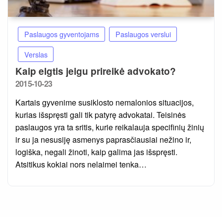
Paslaugos gyventojams
Paslaugos verslui
Verslas
Kaip elgtis jeigu prireikė advokato?
Posted
2015-10-23
on
Kartais gyvenime susiklosto nemalonios situacijos,
kurias išspręsti gali tik patyrę advokatai. Teisinės
paslaugos yra ta sritis, kurie reikalauja specifinių žinių
ir su ja nesusiję asmenys paprasčiausiai nežino ir,
logiška, negali žinoti, kaip galima jas išspręsti.
Atsitikus kokiai nors nelaimei tenka…