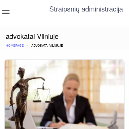
Skip
Straipsnių administracija
to
content
straipsniai ir tekstai įvairiomis temomis
advokatai Vilniuje
HOMEPAGE
ADVOKATAI VILNIUJE