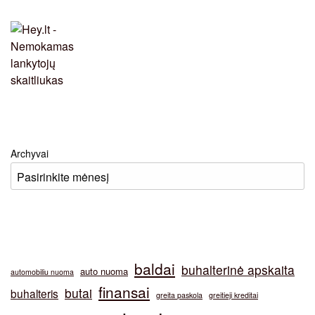
Archyvai
baldai
buhalterinė apskaita
auto nuoma
automobiliu nuoma
finansai
butai
buhalteris
greita paskola
greitieji kreditai