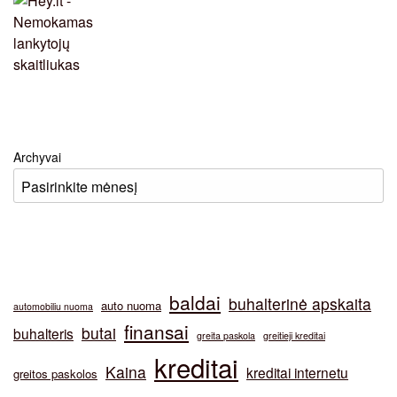
Archyvai
baldai
buhalterinė apskaita
auto nuoma
automobiliu nuoma
finansai
butai
buhalteris
greita paskola
greitieji kreditai
kreditai
Kaina
kreditai internetu
greitos paskolos