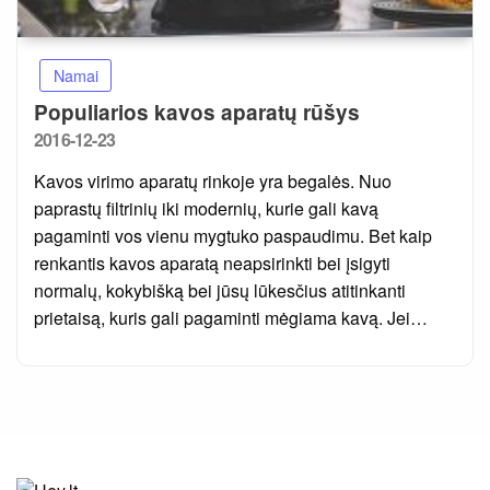
Namai
Populiarios kavos aparatų rūšys
Posted
2016-12-23
on
Kavos virimo aparatų rinkoje yra begalės. Nuo
paprastų filtrinių iki modernių, kurie gali kavą
pagaminti vos vienu mygtuko paspaudimu. Bet kaip
renkantis kavos aparatą neapsirinkti bei įsigyti
normalų, kokybišką bei jūsų lūkesčius atitinkanti
prietaisą, kuris gali pagaminti mėgiama kavą. Jei…