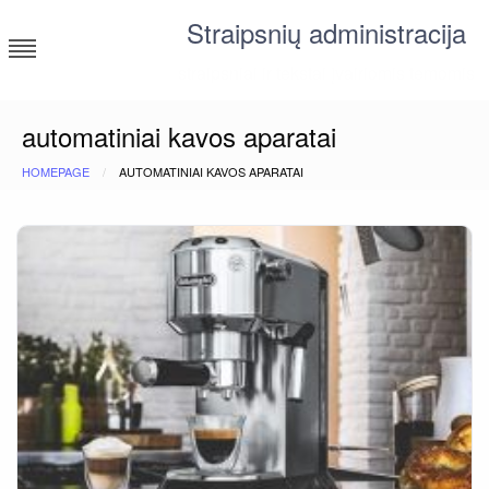
Skip
Straipsnių administracija
to
content
straipsniai ir tekstai įvairiomis temomis
automatiniai kavos aparatai
HOMEPAGE
AUTOMATINIAI KAVOS APARATAI