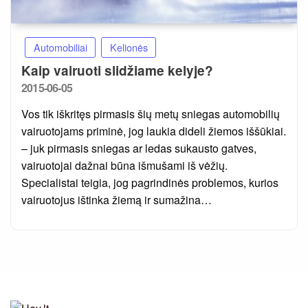
Automobiliai
Kelionės
Kaip vairuoti slidžiame kelyje?
Posted
2015-06-05
on
Vos tik iškritęs pirmasis šių metų sniegas automobilių
vairuotojams priminė, jog laukia dideli žiemos iššūkiai.
– juk pirmasis sniegas ar ledas sukausto gatves,
vairuotojai dažnai būna išmušami iš vėžių.
Specialistai teigia, jog pagrindinės problemos, kurios
vairuotojus ištinka žiemą ir sumažina…