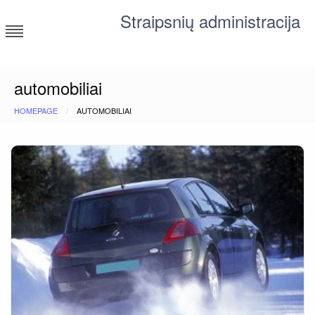
Skip
Straipsnių administracija
to
content
straipsniai ir tekstai įvairiomis temomis
automobiliai
HOMEPAGE
AUTOMOBILIAI