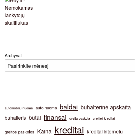
Archyvai
baldai
buhalterinė apskaita
auto nuoma
automobiliu nuoma
finansai
butai
buhalteris
greita paskola
greitieji kreditai
kreditai
Kaina
kreditai internetu
greitos paskolos