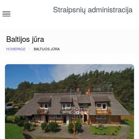
Skip
Straipsnių administracija
to
content
straipsniai ir tekstai įvairiomis temomis
Baltijos jūra
HOMEPAGE
BALTIJOS JŪRA