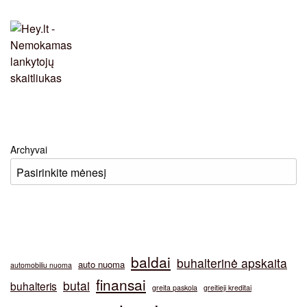
Archyvai
baldai
buhalterinė apskaita
auto nuoma
automobiliu nuoma
finansai
butai
buhalteris
greita paskola
greitieji kreditai