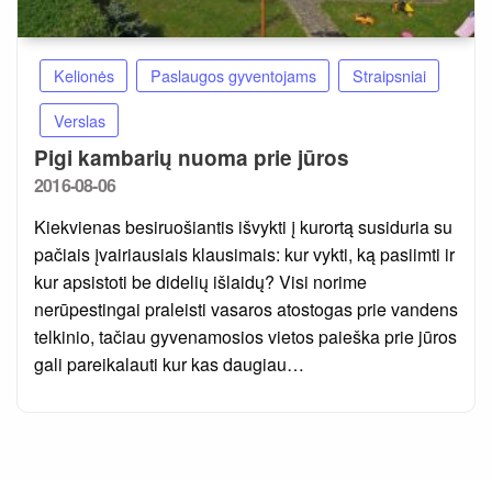
Kelionės
Paslaugos gyventojams
Straipsniai
Verslas
Pigi kambarių nuoma prie jūros
Posted
2016-08-06
on
Kiekvienas besiruošiantis išvykti į kurortą susiduria su
pačiais įvairiausiais klausimais: kur vykti, ką pasiimti ir
kur apsistoti be didelių išlaidų? Visi norime
nerūpestingai praleisti vasaros atostogas prie vandens
telkinio, tačiau gyvenamosios vietos paieška prie jūros
gali pareikalauti kur kas daugiau…