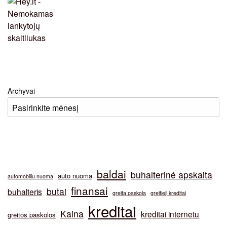
Archyvai
baldai
buhalterinė apskaita
auto nuoma
automobiliu nuoma
finansai
butai
buhalteris
greita paskola
greitieji kreditai
kreditai
Kaina
kreditai internetu
greitos paskolos