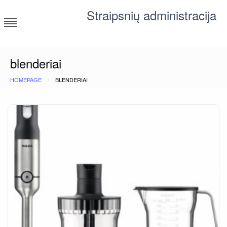
Skip
Straipsnių administracija
to
content
straipsniai ir tekstai įvairiomis temomis
blenderiai
HOMEPAGE
BLENDERIAI