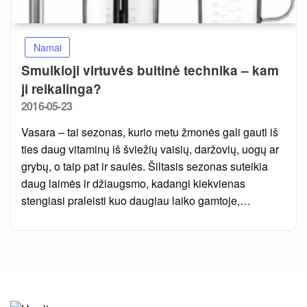
Namai
Smulkioji virtuvės buitinė technika – kam
ji reikalinga?
Posted
2016-05-23
on
Vasara – tai sezonas, kurio metu žmonės gali gauti iš
ties daug vitaminų iš šviežių vaisių, daržovių, uogų ar
grybų, o taip pat ir saulės. Šiltasis sezonas suteikia
daug laimės ir džiaugsmo, kadangi kiekvienas
stengiasi praleisti kuo daugiau laiko gamtoje,…