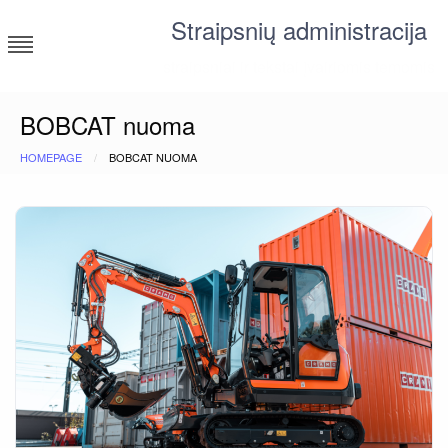
Skip
Straipsnių administracija
to
content
straipsniai ir tekstai įvairiomis temomis
BOBCAT nuoma
HOMEPAGE
BOBCAT NUOMA