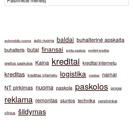
baldai
buhalterinė apskaita
auto nuoma
automobiliu nuoma
finansai
butai
buhalteris
greita paskola
greitieji kreditai
kreditai
Kaina
kreditai internetu
greitos paskolos
logistika
kreditas
namai
kreditas internetu
maistas
paskolos
nuoma
NT pirkimas
paskola
pinigai
reklama
remontas
siuntos
technika
verslininkai
šildymas
vilnius