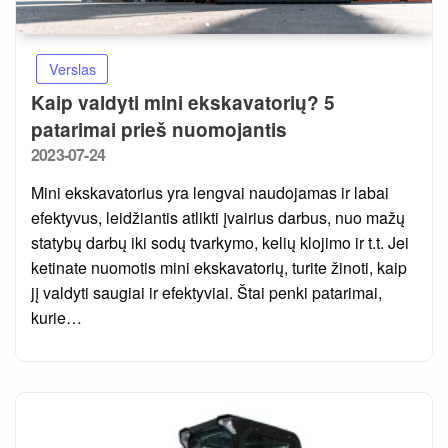
Verslas
Kaip valdyti mini ekskavatorių? 5
patarimai prieš nuomojantis
Posted
2023-07-24
on
Mini ekskavatorius yra lengvai naudojamas ir labai
efektyvus, leidžiantis atlikti įvairius darbus, nuo mažų
statybų darbų iki sodų tvarkymo, kelių klojimo ir t.t. Jei
ketinate nuomotis mini ekskavatorių, turite žinoti, kaip
jį valdyti saugiai ir efektyviai. Štai penki patarimai,
kurie…