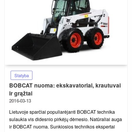
Statyba
BOBCAT nuoma: ekskavatoriai, krautuvai
ir grąžtai
Posted
2016-03-13
on
Lietuvoje sparčiai populiarėjanti BOBCAT technika
sulaukia vis didesnio pirkėjų dėmesio. Natūraliai auga
ir BOBCAT nuoma. Sunkiosios technikos ekspertai