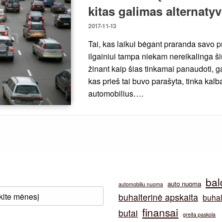
kitas galimas alternaty
Posted
2017-11-13
on
Tai, kas laikui bėgant praranda savo p
ilgainiui tampa niekam nereikalinga šiu
žinant kaip šias tinkamai panaudoti, ga
kas prieš tai buvo parašyta, tinka kalb
automobilius….
bal
auto nuoma
automobiliu nuoma
buhalterinė apskaita
buhal
finansai
butai
greita paskola