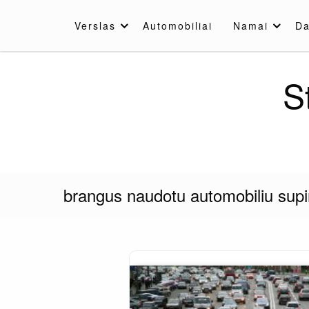
Skip
to
Verslas
Automobiliai
Namai
Da
content
S
brangus naudotu automobiliu sup