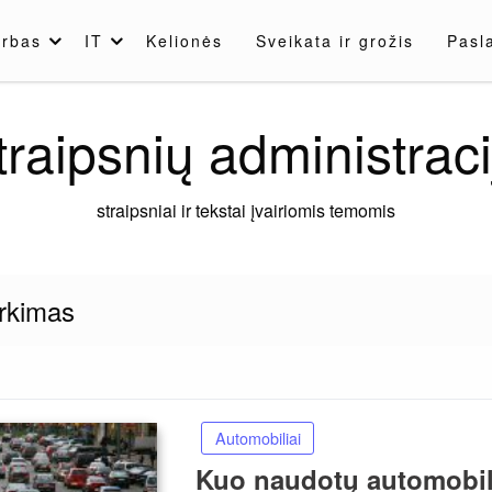
rbas
IT
Kelionės
Sveikata ir grožis
Pasl
traipsnių administraci
straipsniai ir tekstai įvairiomis temomis
irkimas
Automobiliai
Kuo naudotų automobili