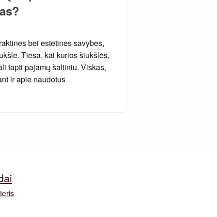
vas?
raktines bei estetines savybes,
kšle. Tiesa, kai kurios šiukšlės,
li tapti pajamų šaltiniu. Viskas,
ant ir apie naudotus
dai
teris