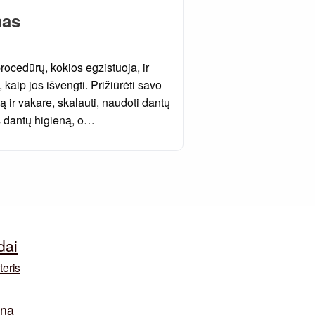
mas
rocedūrų, kokios egzistuoja, ir
, kaip jos išvengti. Prižiūrėti savo
ną ir vakare, skalauti, naudoti dantų
s dantų higieną, o…
dai
teris
ina