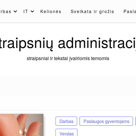
rbas
IT
Kelionės
Sveikata ir grožis
Pasl
traipsnių administraci
straipsniai ir tekstai įvairiomis temomis
Darbas
Paslaugos gyventojams
Verslas