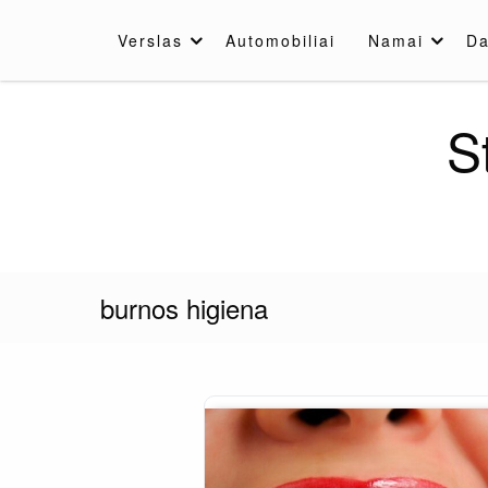
Skip
to
Verslas
Automobiliai
Namai
Da
content
S
burnos higiena