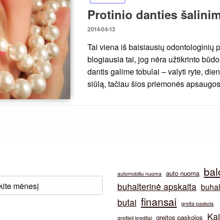
Protinio danties šalini
Posted
2014-04-13
on
Tai viena iš baisiausių odontologinių p
blogiausia tai, jog nėra užtikrinto būdo
dantis galime tobulai – valyti ryte, die
siūlą, tačiau šios priemonės apsaugo
bal
auto nuoma
automobiliu nuoma
buhalterinė apskaita
buhal
finansai
butai
greita paskola
Ka
greitos paskolos
greitieji kreditai