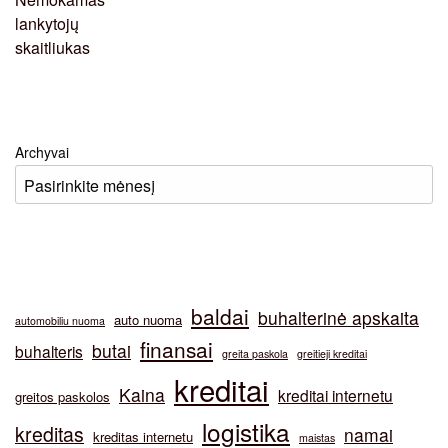
Archyvai
baldai
buhalterinė apskaita
auto nuoma
automobiliu nuoma
finansai
butai
buhalteris
greita paskola
greitieji kreditai
kreditai
Kaina
kreditai internetu
greitos paskolos
logistika
kreditas
namai
kreditas internetu
maistas