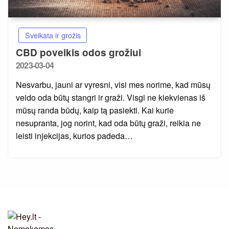
Sveikata ir grožis
CBD poveikis odos grožiui
Posted
2023-03-04
on
Nesvarbu, jauni ar vyresni, visi mes norime, kad mūsų
veido oda būtų stangri ir graži. Visgi ne kiekvienas iš
mūsų randa būdų, kaip tą pasiekti. Kai kurie
nesupranta, jog norint, kad oda būtų graži, reikia ne
leisti injekcijas, kurios padeda…