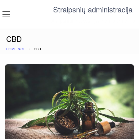
Skip
Straipsnių administracija
to
content
straipsniai ir tekstai įvairiomis temomis
CBD
HOMEPAGE
CBD