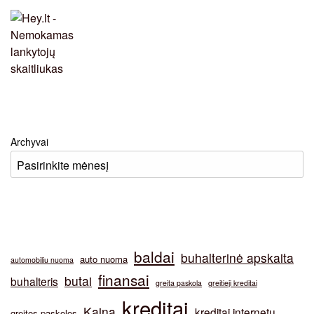
Archyvai
baldai
buhalterinė apskaita
auto nuoma
automobiliu nuoma
finansai
butai
buhalteris
greita paskola
greitieji kreditai
kreditai
Kaina
kreditai internetu
greitos paskolos