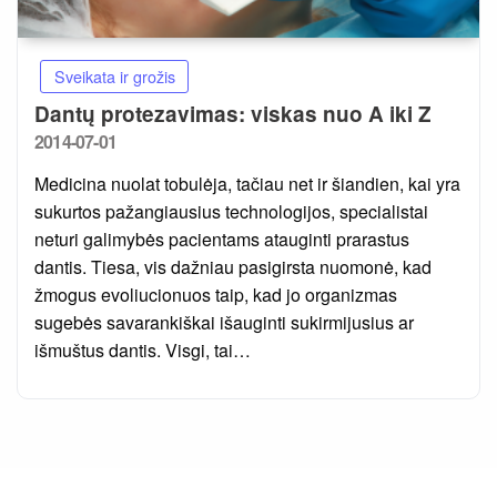
Sveikata ir grožis
Dantų protezavimas: viskas nuo A iki Z
Posted
2014-07-01
on
Medicina nuolat tobulėja, tačiau net ir šiandien, kai yra
sukurtos pažangiausius technologijos, specialistai
neturi galimybės pacientams atauginti prarastus
dantis. Tiesa, vis dažniau pasigirsta nuomonė, kad
žmogus evoliucionuos taip, kad jo organizmas
sugebės savarankiškai išauginti sukirmijusius ar
išmuštus dantis. Visgi, tai…