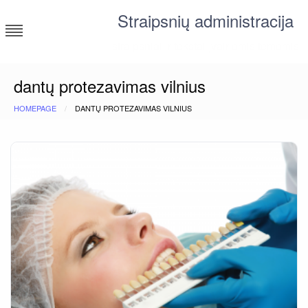
Skip
Straipsnių administracija
to
content
straipsniai ir tekstai įvairiomis temomis
dantų protezavimas vilnius
HOMEPAGE
DANTŲ PROTEZAVIMAS VILNIUS