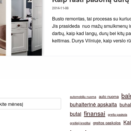
Posted
2014-11-08
on
Busto remontas, tai procesas su kuriuo
Jis prasideda nuo mažų smulkmenų ir to
darbų, kaip kad langų, durų bei kitų
keitimas. Durys Vilniuje, kaip verslo r
bal
auto nuoma
automobiliu nuoma
buhalterinė apskaita
buhal
finansai
butai
greita paskola
Ka
greitos paskolos
greitieji kreditai