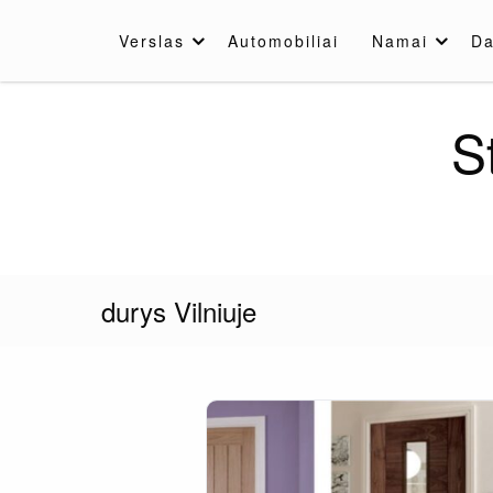
Skip
to
Verslas
Automobiliai
Namai
Da
content
S
durys Vilniuje