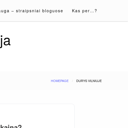
auga – straipsniai bloguose
Kas per…?
ja
HOMEPAGE
DURYS VILNIUJE
 kainą?