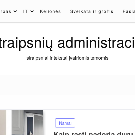
rbas
IT
Kelionės
Sveikata ir grožis
Pasl
traipsnių administraci
straipsniai ir tekstai įvairiomis temomis
Namai
Kaip rasti padorią durų