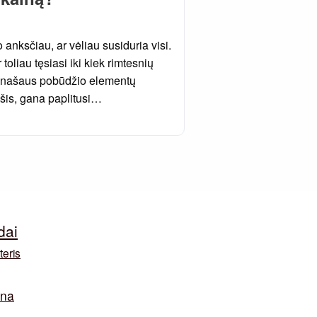
 anksčiau, ar vėliau susiduria visi.
liau tęsiasi iki kiek rimtesnių
 panašaus pobūdžio elementų
ūšis, gana paplitusi…
dai
teris
ina