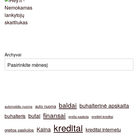
Archyvai
baldai
buhalterinė apskaita
auto nuoma
automobiliu nuoma
finansai
butai
buhalteris
greita paskola
greitieji kreditai
kreditai
Kaina
kreditai internetu
greitos paskolos