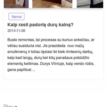
Namai
Kaip rasti padorią durų kainą?
Posted
2014-11-08
on
Busto remontas, tai procesas su kuriuo anksčiau, ar
vėliau susiduria visi. Jis prasideda nuo mažų
smulkmenų ir toliau tęsiasi iki kiek rimtesnių darbų,
kaip kad langų, durų bei kitų panašaus pobūdžio
elementų keitimas. Durys Vilniuje, kaip verslo rūšis,
gana paplitusi…