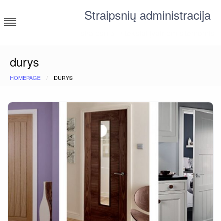
Skip
Straipsnių administracija
to
content
straipsniai ir tekstai įvairiomis temomis
durys
HOMEPAGE
DURYS