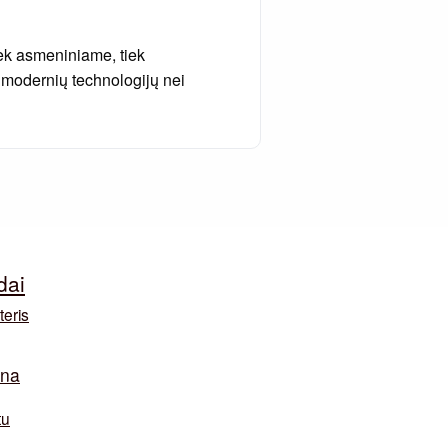
iek asmeniniame, tiek
 modernių technologijų nei
dai
teris
ina
tu