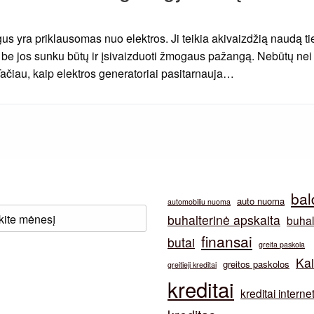
s yra priklausomas nuo elektros. Ji teikia akivaizdžią naudą t
e jos sunku būtų ir įsivaizduoti žmogaus pažangą. Nebūtų nei
čiau, kaip elektros generatoriai pasitarnauja…
bal
auto nuoma
automobiliu nuoma
buhalterinė apskaita
buhal
finansai
butai
greita paskola
Ka
greitos paskolos
greitieji kreditai
kreditai
kreditai interne