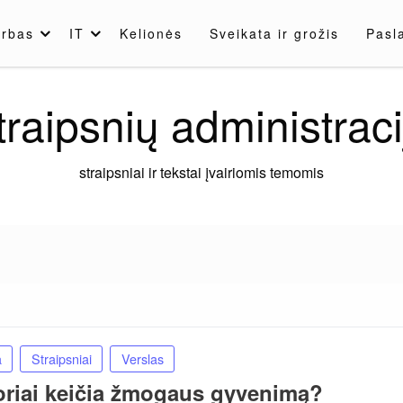
rbas
IT
Kelionės
Sveikata ir grožis
Pasl
traipsnių administraci
straipsniai ir tekstai įvairiomis temomis
a
Straipsniai
Verslas
toriai keičia žmogaus gyvenimą?