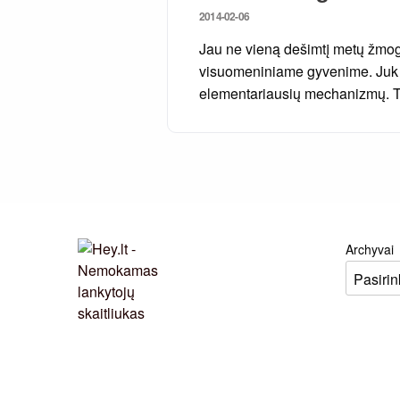
Posted
2014-02-06
on
Jau ne vieną dešimtį metų žmogu
visuomeniniame gyvenime. Juk b
elementariausių mechanizmų. Ta
Archyvai