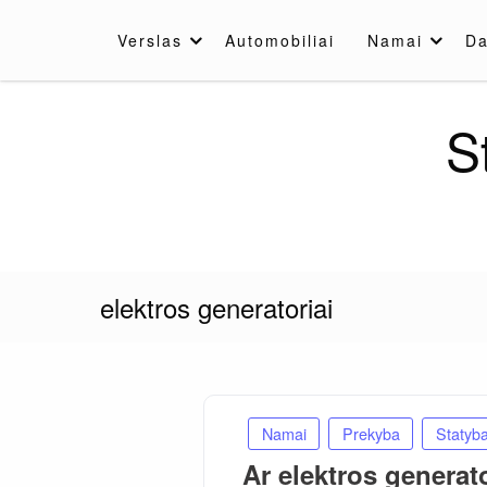
Skip
to
Verslas
Automobiliai
Namai
Da
content
S
elektros generatoriai
Namai
Prekyba
Statyb
Ar elektros genera