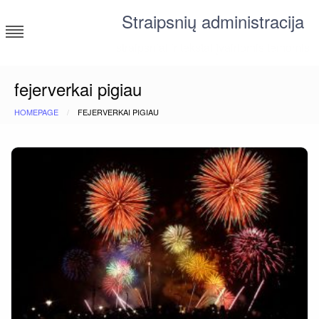
Skip
Straipsnių administracija
to
content
straipsniai ir tekstai įvairiomis temomis
fejerverkai pigiau
HOMEPAGE
FEJERVERKAI PIGIAU