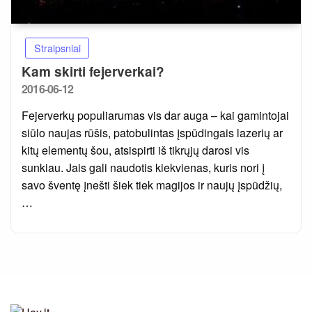
Straipsniai
Kam skirti fejerverkai?
Posted
2016-06-12
on
Fejerverkų populiarumas vis dar auga – kai gamintojai
siūlo naujas rūšis, patobulintas įspūdingais lazerių ar
kitų elementų šou, atsispirti iš tikrųjų darosi vis
sunkiau. Jais gali naudotis kiekvienas, kuris nori į
savo šventę įnešti šiek tiek magijos ir naujų įspūdžių,
…