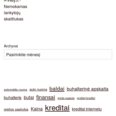
Archyvai
baldai
buhalterinė apskaita
auto nuoma
automobiliu nuoma
finansai
butai
buhalteris
greita paskola
greitieji kreditai
kreditai
Kaina
kreditai internetu
greitos paskolos