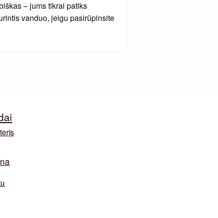
iškas – jums tikrai patiks
rintis vanduo, jeigu pasirūpinsite
dai
teris
ina
tu