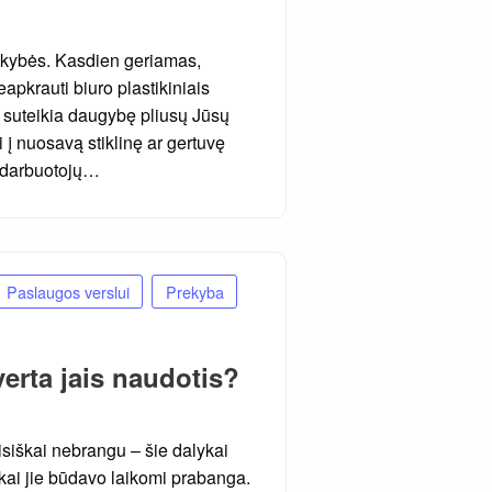
okybės. Kasdien geriamas,
apkrauti biuro plastikiniais
s suteikia daugybę pliusų Jūsų
i į nuosavą stiklinę ar gertuvę
a darbuotojų…
Paslaugos verslui
Prekyba
verta jais naudotis?
 visiškai nebrangu – šie dalykai
 kai jie būdavo laikomi prabanga.