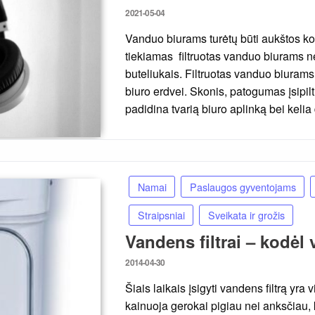
Posted
2021-05-04
on
Vanduo biurams turėtų būti aukštos k
tiekiamas filtruotas vanduo biurams ne
buteliukais. Filtruotas vanduo biuram
biuro erdvei. Skonis, patogumas įsipilt
padidina tvarią biuro aplinką bei keli
Namai
Paslaugos gyventojams
Straipsniai
Sveikata ir grožis
Vandens filtrai – kodėl 
Posted
2014-04-30
on
Šiais laikais įsigyti vandens filtrą yra
kainuoja gerokai pigiau nei anksčiau,