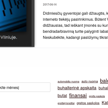
Posted
2017-06-14
on
Didmiesčių gyventojai gali džiaugtis, 
interneto tiekėjų pasirinkimus. Būtent 
didžiausias, tad ieškant įmonės su kuri
bendradarbiavimą turite palyginti laba
Neskubėkite, kadangi pasiūlymų tikra
bal
auto nuoma
automobiliu nuoma
buhalterinė apskaita
buhal
finansai
butai
greita paskola
Ka
greitos paskolos
greitieji kreditai