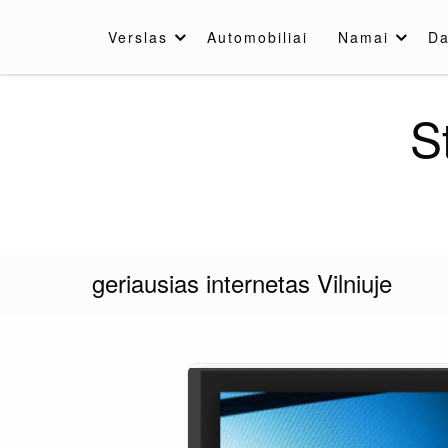
Skip
to
Verslas
Automobiliai
Namai
Da
content
S
geriausias internetas Vilniuje