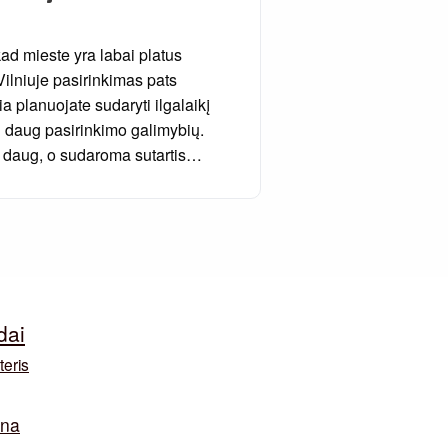
kad mieste yra labai platus
Vilniuje pasirinkimas pats
a planuojate sudaryti ilgalaikį
i daug pasirinkimo galimybių.
i daug, o sudaroma sutartis…
dai
teris
ina