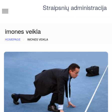
Skip
Straipsnių administracija
to
content
straipsniai ir tekstai įvairiomis temomis
imones veikla
HOMEPAGE
IMONES VEIKLA