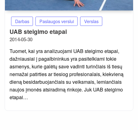
Darbas
Paslaugos verslui
Verslas
UAB steigimo etapai
Posted
2014-05-30
on
Tuomet, kai yra analizuojami UAB steigimo etapai,
dažniausiai į pagalbininkus yra pasitelkiami tokie
asmenys, kurie galėtų save vadinti turinčiais iš tiesų
nemažai patirties ar tiesiog profesionalais, kiekvieną
dieną besidarbuojančiais su veiksmais, lemiančiais
naujos įmonės atsiradimą rinkoje. Juk UAB steigimo
etapai…