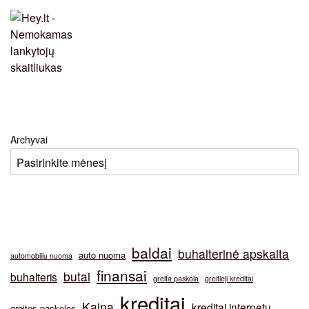
Archyvai
baldai
buhalterinė apskaita
auto nuoma
automobiliu nuoma
finansai
butai
buhalteris
greita paskola
greitieji kreditai
kreditai
Kaina
kreditai internetu
greitos paskolos