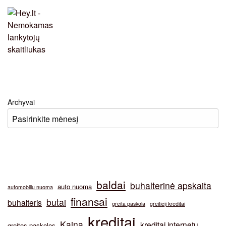
Archyvai
baldai
buhalterinė apskaita
auto nuoma
automobiliu nuoma
finansai
butai
buhalteris
greita paskola
greitieji kreditai
kreditai
Kaina
kreditai internetu
greitos paskolos