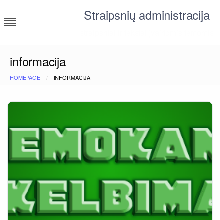
Skip
Straipsnių administracija
to
content
straipsniai ir tekstai įvairiomis temomis
informacija
HOMEPAGE
INFORMACIJA