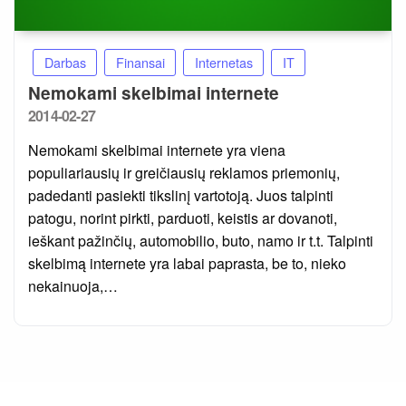
Darbas
Finansai
Internetas
IT
Nemokami skelbimai internete
Posted
2014-02-27
on
Nemokami skelbimai internete yra viena
populiariausių ir greičiausių reklamos priemonių,
padedanti pasiekti tikslinį vartotoją. Juos talpinti
patogu, norint pirkti, parduoti, keistis ar dovanoti,
ieškant pažinčių, automobilio, buto, namo ir t.t. Talpinti
skelbimą internete yra labai paprasta, be to, nieko
nekainuoja,…