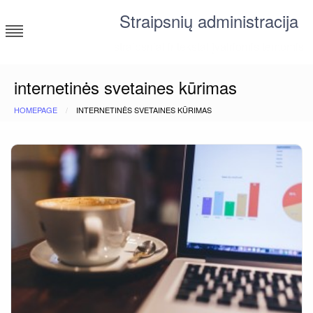
Skip
Straipsnių administracija
to
content
straipsniai ir tekstai įvairiomis temomis
internetinės svetaines kūrimas
HOMEPAGE
INTERNETINĖS SVETAINES KŪRIMAS