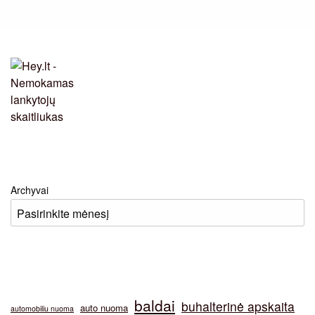
Archyvai
baldai
buhalterinė apskaita
auto nuoma
automobiliu nuoma