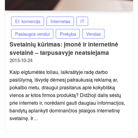
El. komercija
Internetas
IT
Paslaugos verslui
Prekyba
Verslas
Svetainių kūrimas: įmonė ir internetinė
svetainė – tarpusavyje neatsiejama
Posted
2015-10-24
on
Kaip elgtumėtės toliau, laikraštyje radę darbo
pasiūlymą, išvydę dėmesį patraukusią reklamą ar,
pokalbo metu, draugui prasitarus apie kokybišką
vienos ar kitos firmos produktą? Didžioji dalis sėstų
prie interneto ir, norėdami gauti daugiau informacijos,
bandytų aplankyti dominančios įstaigos internetinę
svetainę. Ir…