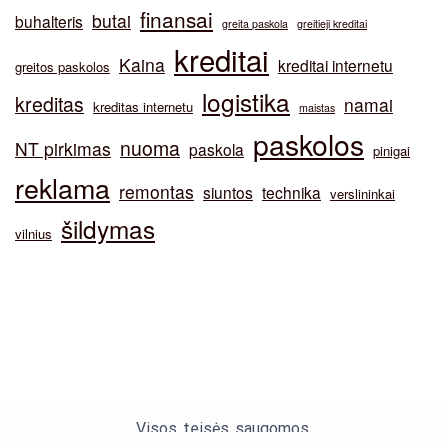
finansai
butai
buhalteris
greita paskola
greitieji kreditai
kreditai
Kaina
kreditai internetu
greitos paskolos
logistika
kreditas
namai
kreditas internetu
maistas
paskolos
nuoma
NT pirkimas
paskola
pinigai
reklama
remontas
siuntos
technika
verslininkai
šildymas
vilnius
Visos teisės saugomos.