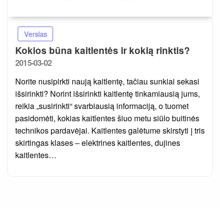
Verslas
Kokios būna kaitlentės ir kokią rinktis?
Posted
2015-03-02
on
Norite nusipirkti naują kaitlentę, tačiau sunkiai sekasi
išsirinkti? Norint išsirinkti kaitlentę tinkamiausią jums,
reikia „susirinkti“ svarbiausią informaciją, o tuomet
pasidomėti, kokias kaitlentes šiuo metu siūlo buitinės
technikos pardavėjai. Kaitlentes galėtume skirstyti į tris
skirtingas klases – elektrines kaitlentes, dujines
kaitlentes…