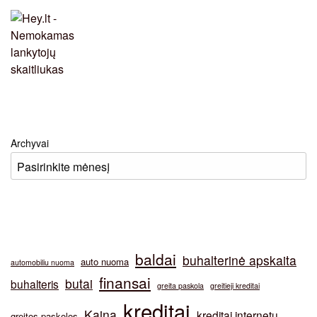
Archyvai
baldai
buhalterinė apskaita
auto nuoma
automobiliu nuoma
finansai
butai
buhalteris
greita paskola
greitieji kreditai
kreditai
Kaina
kreditai internetu
greitos paskolos