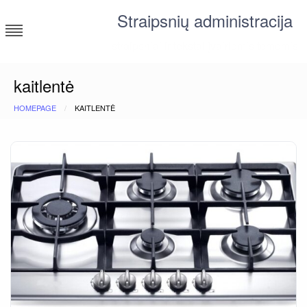
Skip
Straipsnių administracija
to
content
straipsniai ir tekstai įvairiomis temomis
kaitlentė
HOMEPAGE
KAITLENTĖ