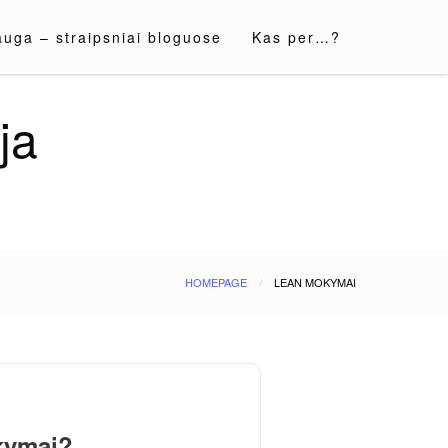
auga – straipsniai bloguose
Kas per…?
ja
HOMEPAGE
LEAN MOKYMAI
kymai?