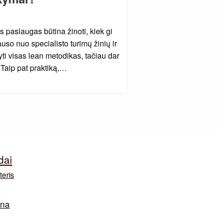
 paslaugas būtina žinoti, kiek gi
so nuo specialisto turimų žinių ir
ti visas lean metodikas, tačiau dar
. Taip pat praktiką,…
dai
teris
ina