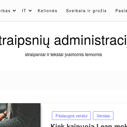
rbas
IT
Kelionės
Sveikata ir grožis
Pasl
traipsnių administraci
straipsniai ir tekstai įvairiomis temomis
Paslaugos verslui
Verslas
Kiek kainuoja Lean mo