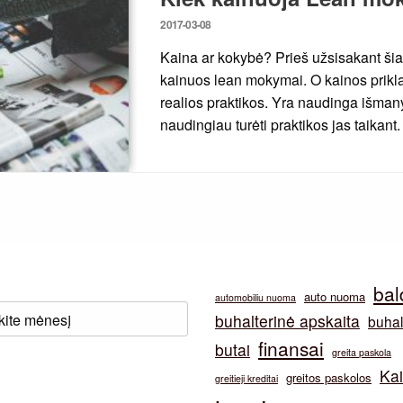
Posted
2017-03-08
on
Kaina ar kokybė? Prieš užsisakant šias
kainuos lean mokymai. O kainos priklau
realios praktikos. Yra naudinga išmany
naudingiau turėti praktikos jas taikant
bal
auto nuoma
automobiliu nuoma
buhalterinė apskaita
buhal
finansai
butai
greita paskola
Ka
greitos paskolos
greitieji kreditai