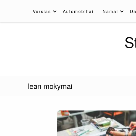
Skip
to
Verslas
Automobiliai
Namai
Da
content
S
lean mokymai