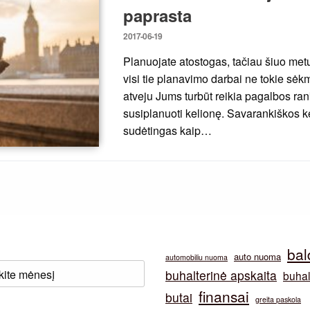
paprasta
Posted
2017-06-19
on
Planuojate atostogas, tačiau šiuo metu 
visi tie planavimo darbai ne tokie sėk
atveju Jums turbūt reikia pagalbos ran
susiplanuoti kelionę. Savarankiškos 
sudėtingas kaip…
bal
auto nuoma
automobiliu nuoma
buhalterinė apskaita
buhal
finansai
butai
greita paskola