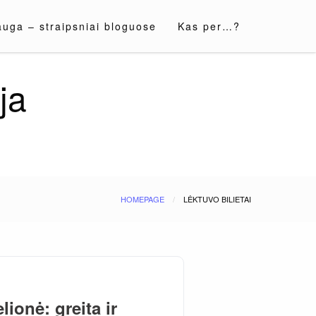
auga – straipsniai bloguose
Kas per…?
ja
HOMEPAGE
LĖKTUVO BILIETAI
ionė: greita ir