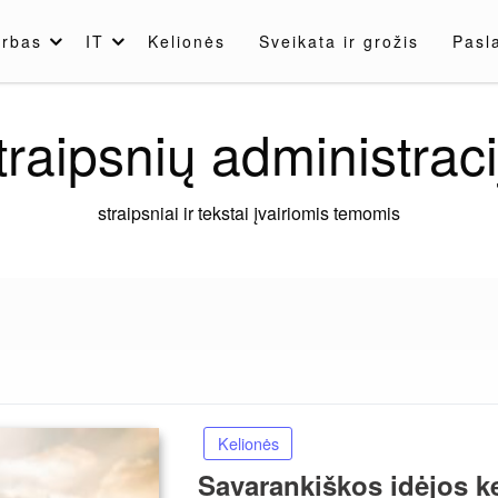
rbas
IT
Kelionės
Sveikata ir grožis
Pasl
traipsnių administraci
straipsniai ir tekstai įvairiomis temomis
Kelionės
Savarankiškos idėjos kel