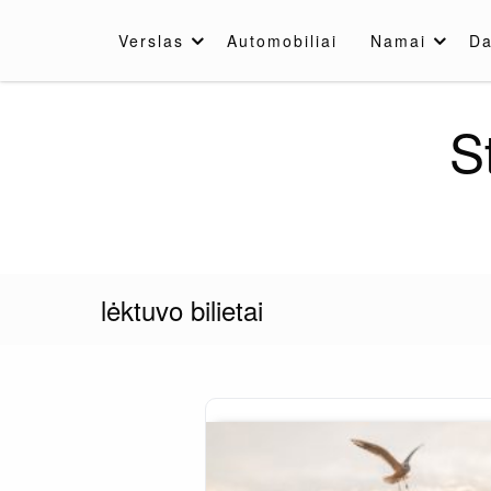
Skip
to
Verslas
Automobiliai
Namai
Da
content
S
lėktuvo bilietai