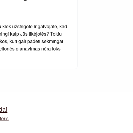
kiek užstrigote ir galvojate, kad
mingi kaip Jūs tikėjotės? Tokiu
kos, kuri gali padėti sėkmingai
kelionės planavimas nėra toks
dai
teris