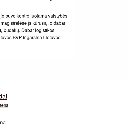
voje buvo kontroliuojama valstybės
omagistralėse įsikūrusių, o dabar
ų būdelių. Dabar logistikos
ietuvos BVP ir garsina Lietuvos
dai
teris
ina