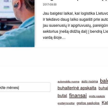
Posted
2017-08-30
on
Jau baigėsi laikai, kai logistika Lietu
ir tekdavo daug laiko sugaišti prie aut
jau susenusių ir apgriuvusių, pareigūn
sektorius įnešą didžią dalį į bendrą L
vardą šioje…
bal
auto nuoma
automobiliu nuoma
buhalterinė apskaita
buhal
finansai
butai
greita paskola
Ka
greitos paskolos
greitieji kreditai