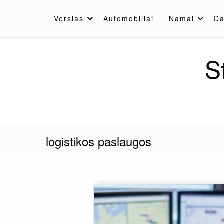
Skip
to
Verslas
Automobiliai
Namai
Da
content
S
logistikos paslaugos