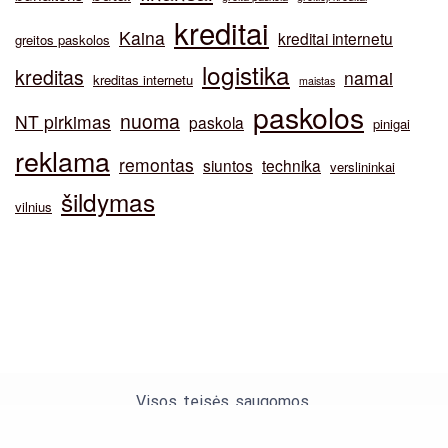
kreditai
Kaina
kreditai internetu
greitos paskolos
logistika
kreditas
namai
kreditas internetu
maistas
paskolos
nuoma
NT pirkimas
paskola
pinigai
reklama
remontas
siuntos
technika
verslininkai
šildymas
vilnius
Visos teisės saugomos.
Theme by Silk Themes