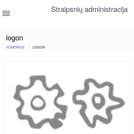
Skip
Straipsnių administracija
to
content
straipsniai ir tekstai įvairiomis temomis
logon
HOMEPAGE
LOGON