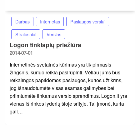
Darbas
Internetas
Paslaugos verslui
Straipsniai
Verslas
Logon tinklapių priežiūra
Posted
2014-07-01
on
Internetinės svetainės kūrimas yra tik pirmasis
žingsnis, kuriuo reikia pasirūpinti. Vėliau jums bus
reikalingos papildomos paslaugos, kurios užtikrins,
jog išnaudotumėte visas esamas galimybes bei
priimtumėte tinkamus verslo sprendimus. Logon.lt yra
vienas iš rinkos lyderių šioje srityje. Tai įmonė, kuria
gali…