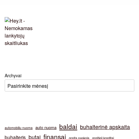
Archyvai
baldai
buhalterinė apskaita
auto nuoma
automobiliu nuoma
finansai
butai
buhalteris
greita paskola
greitieji kreditai