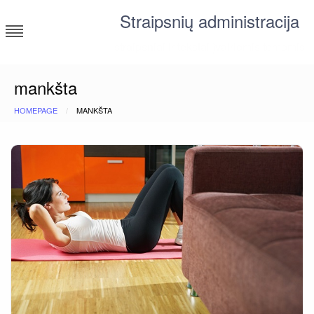
Skip
Straipsnių administracija
to
content
straipsniai ir tekstai įvairiomis temomis
mankšta
HOMEPAGE
MANKŠTA