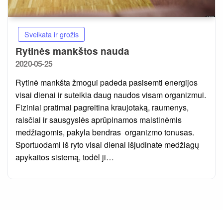
Sveikata ir grožis
Rytinės mankštos nauda
Posted
2020-05-25
on
Rytinė mankšta žmogui padeda pasisemti energijos
visai dienai ir suteikia daug naudos visam organizmui.
Fiziniai pratimai pagreitina kraujotaką, raumenys,
raisčiai ir sausgyslės aprūpinamos maistinėmis
medžiagomis, pakyla bendras organizmo tonusas.
Sportuodami iš ryto visai dienai išjudinate medžiagų
apykaitos sistemą, todėl ji…