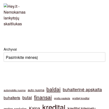
Archyvai
baldai
buhalterinė apskaita
auto nuoma
automobiliu nuoma
finansai
butai
buhalteris
greita paskola
greitieji kreditai
kreditai
Kaina
kreditai internetu
greitos paskolos