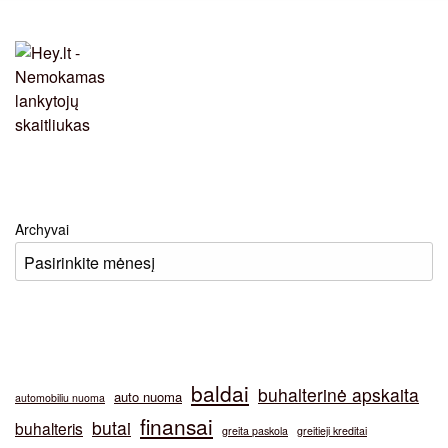
Archyvai
baldai
buhalterinė apskaita
auto nuoma
automobiliu nuoma
finansai
butai
buhalteris
greita paskola
greitieji kreditai