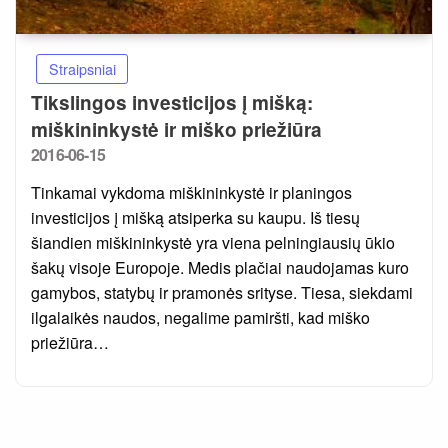
Straipsniai
Tikslingos investicijos į mišką:
miškininkystė ir miško priežiūra
Posted
2016-06-15
on
Tinkamai vykdoma miškininkystė ir planingos
investicijos į mišką atsiperka su kaupu. Iš tiesų
šiandien miškininkystė yra viena pelningiausių ūkio
šakų visoje Europoje. Medis plačiai naudojamas kuro
gamybos, statybų ir pramonės srityse. Tiesa, siekdami
ilgalaikės naudos, negalime pamiršti, kad miško
priežiūra…