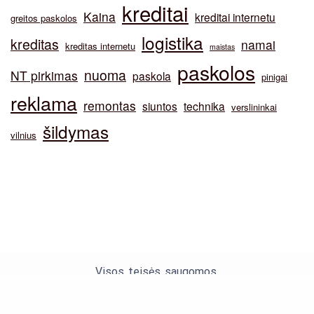
kreditai
Kaina
kreditai internetu
greitos paskolos
logistika
kreditas
namai
kreditas internetu
maistas
paskolos
nuoma
NT pirkimas
paskola
pinigai
reklama
remontas
siuntos
technika
verslininkai
šildymas
vilnius
Visos teisės saugomos.
Theme by Silk Themes