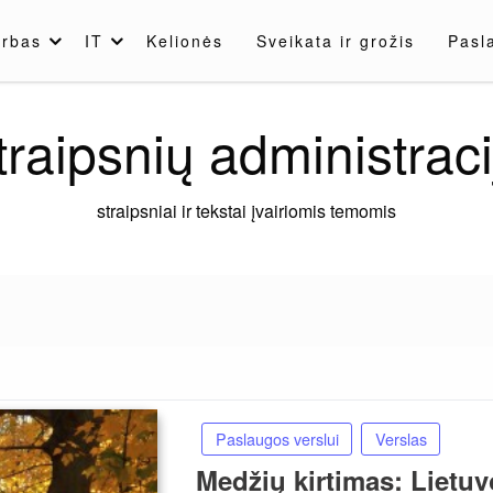
rbas
IT
Kelionės
Sveikata ir grožis
Pasl
traipsnių administraci
straipsniai ir tekstai įvairiomis temomis
Paslaugos verslui
Verslas
Medžių kirtimas: Lietuv