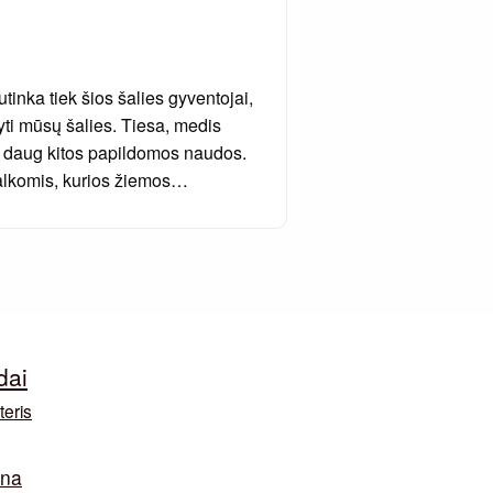
utinka tiek šios šalies gyventojai,
tyti mūsų šalies. Tiesa, medis
bai daug kitos papildomos naudos.
alkomis, kurios žiemos…
dai
teris
ina