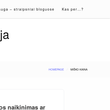
auga – straipsniai bloguose
Kas per…?
ja
HOMEPAGE
MIŠKO KAINA
os naikinimas ar