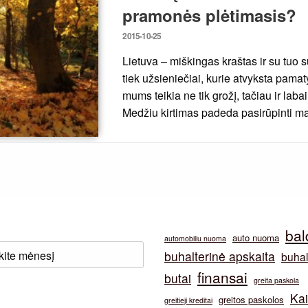
pramonės plėtimasis?
Posted
2015-10-25
on
Lietuva – miškingas kraštas ir su tuo s
tiek užsieniečiai, kurie atvyksta pama
mums teikia ne tik grožį, tačiau ir la
Medžiu kirtimas padeda pasirūpinti m
bal
auto nuoma
automobiliu nuoma
buhalterinė apskaita
buhal
finansai
butai
greita paskola
Ka
greitos paskolos
greitieji kreditai