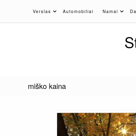
Skip
to
Verslas
Automobiliai
Namai
Da
content
S
miško kaina