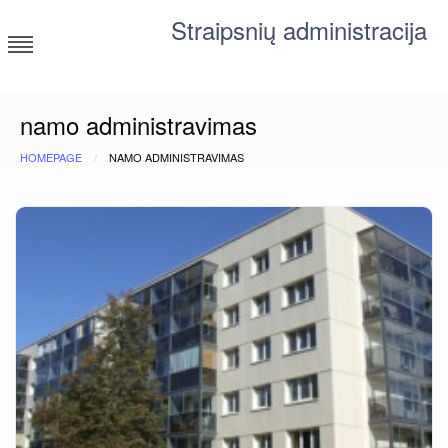
Skip
Straipsnių administracija
to
content
straipsniai ir tekstai įvairiomis temomis
namo administravimas
HOMEPAGE
NAMO ADMINISTRAVIMAS