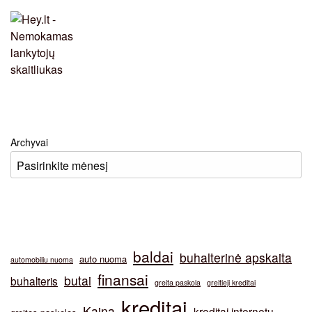
Archyvai
baldai
buhalterinė apskaita
auto nuoma
automobiliu nuoma
finansai
butai
buhalteris
greita paskola
greitieji kreditai
kreditai
Kaina
kreditai internetu