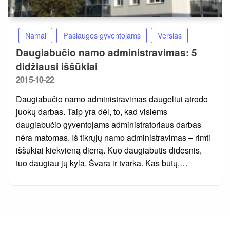
Namai
Paslaugos gyventojams
Verslas
Daugiabučio namo administravimas: 5
didžiausi iššūkiai
Posted
2015-10-22
on
Daugiabučio namo administravimas daugeliui atrodo
juokų darbas. Taip yra dėl, to, kad visiems
daugiabučio gyventojams administratoriaus darbas
nėra matomas. Iš tikrųjų namo administravimas – rimti
iššūkiai kiekvieną dieną. Kuo daugiabutis didesnis,
tuo daugiau jų kyla. Švara ir tvarka. Kas būtų,…