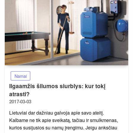
Namai
Ilgaamžis šilumos siurblys: kur tokį
atrasti?
Posted
2017-03-03
on
Lietuviai dar dažniau galvoja apie savo ateitį.
Kalbame ne tik apie sveikatą, tačiau ir smulkmenas,
kurios susijusios su namų įrengimu. Jeigu anksčiau