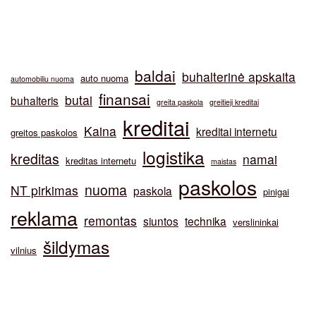
baldai
buhalterinė apskaita
auto nuoma
automobiliu nuoma
finansai
butai
buhalteris
greita paskola
greitieji kreditai
kreditai
Kaina
kreditai internetu
greitos paskolos
logistika
kreditas
namai
kreditas internetu
maistas
paskolos
nuoma
NT pirkimas
paskola
pinigai
reklama
remontas
siuntos
technika
verslininkai
šildymas
vilnius