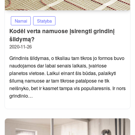
Namai
Statyba
Kodėl verta namuose įsirengti grindinį
šildymą?
Posted
2020-11-26
on
Grindinis šildymas, o tiksliau tam tikros jo formos buvo
naudojamos dar labai senais laikais, įvairiose
planetos vietose. Laikui einant šis būdas, palaikyti
šilumą namuose ar tam tikrose patalpose ne tik
neišnyko, bet ir kasmet tampa vis populiaresnis. Ir nors
grindinio…