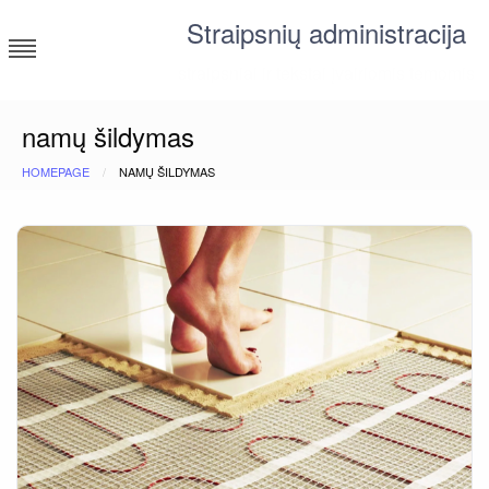
Skip
Straipsnių administracija
to
content
straipsniai ir tekstai įvairiomis temomis
namų šildymas
HOMEPAGE
NAMŲ ŠILDYMAS