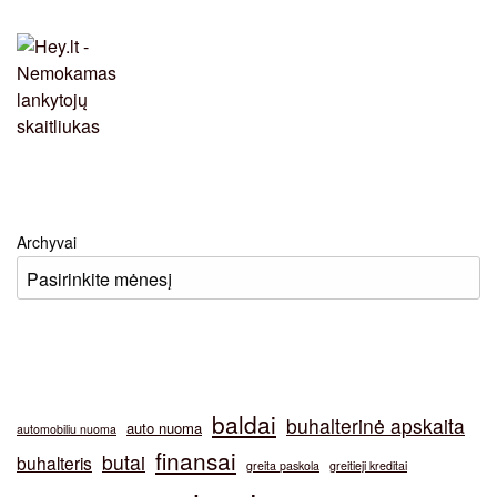
Archyvai
baldai
buhalterinė apskaita
auto nuoma
automobiliu nuoma
finansai
butai
buhalteris
greita paskola
greitieji kreditai