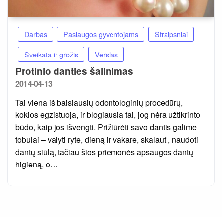
Darbas
Paslaugos gyventojams
Straipsniai
Sveikata ir grožis
Verslas
Protinio danties šalinimas
Posted
2014-04-13
on
Tai viena iš baisiausių odontologinių procedūrų,
kokios egzistuoja, ir blogiausia tai, jog nėra užtikrinto
būdo, kaip jos išvengti. Prižiūrėti savo dantis galime
tobulai – valyti ryte, dieną ir vakare, skalauti, naudoti
dantų siūlą, tačiau šios priemonės apsaugos dantų
higieną, o…