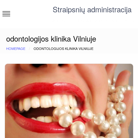
Skip
Straipsnių administracija
to
content
straipsniai ir tekstai įvairiomis temomis
odontologijos klinika Vilniuje
HOMEPAGE
ODONTOLOGIJOS KLINIKA VILNIUJE