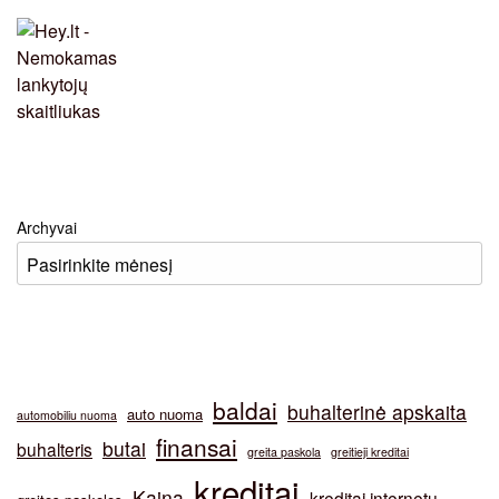
Archyvai
baldai
buhalterinė apskaita
auto nuoma
automobiliu nuoma
finansai
butai
buhalteris
greita paskola
greitieji kreditai
kreditai
Kaina
kreditai internetu