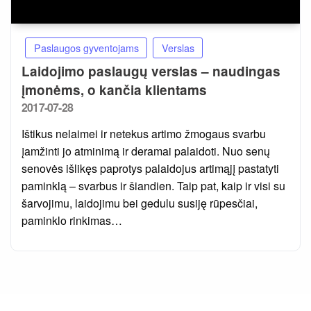
Paslaugos gyventojams
Verslas
Laidojimo paslaugų verslas – naudingas
įmonėms, o kančia klientams
Posted
2017-07-28
on
Ištikus nelaimei ir netekus artimo žmogaus svarbu
įamžinti jo atminimą ir deramai palaidoti. Nuo senų
senovės išlikęs paprotys palaidojus artimąjį pastatyti
paminklą – svarbus ir šiandien. Taip pat, kaip ir visi su
šarvojimu, laidojimu bei gedulu susiję rūpesčiai,
paminklo rinkimas…