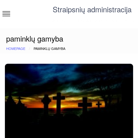
Skip
Straipsnių administracija
to
content
straipsniai ir tekstai įvairiomis temomis
paminklų gamyba
HOMEPAGE
PAMINKLŲ GAMYBA