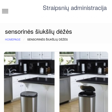
Skip
Straipsnių administracija
to
content
straipsniai ir tekstai įvairiomis temomis
sensorinės šiukšlių dėžės
HOMEPAGE
SENSORINĖS ŠIUKŠLIŲ DĖŽĖS