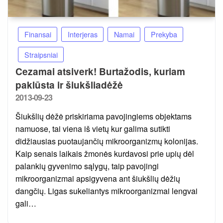
Finansai
Interjeras
Namai
Prekyba
Straipsniai
Cezamai atsiverk! Burtažodis, kuriam
paklūsta ir šiukšliadėžė
Posted
2013-09-23
on
Šiukšlių dėžė priskiriama pavojingiems objektams
namuose, tai viena iš vietų kur galima sutikti
didžiausias puotaujančių mikroorganizmų kolonijas.
Kaip senais laikais žmonės kurdavosi prie upių dėl
palankių gyvenimo sąlygų, taip pavojingi
mikroorganizmai apsigyvena ant šiukšlių dėžių
dangčių. Ligas sukeliantys mikroorganizmai lengvai
gali…