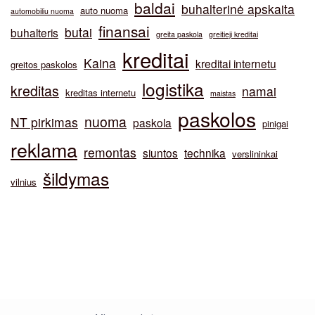
baldai
buhalterinė apskaita
auto nuoma
automobiliu nuoma
finansai
butai
buhalteris
greita paskola
greitieji kreditai
kreditai
Kaina
kreditai internetu
greitos paskolos
logistika
kreditas
namai
kreditas internetu
maistas
paskolos
nuoma
NT pirkimas
paskola
pinigai
reklama
remontas
siuntos
technika
verslininkai
šildymas
vilnius