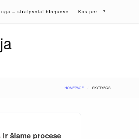
auga – straipsniai bloguose
Kas per…?
ja
HOMEPAGE
SKYRYBOS
 ir šiame procese