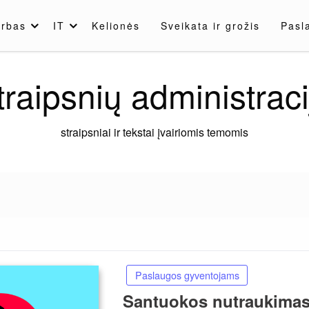
rbas
IT
Kelionės
Sveikata ir grožis
Pasl
traipsnių administraci
straipsniai ir tekstai įvairiomis temomis
Paslaugos gyventojams
Santuokos nutraukimas