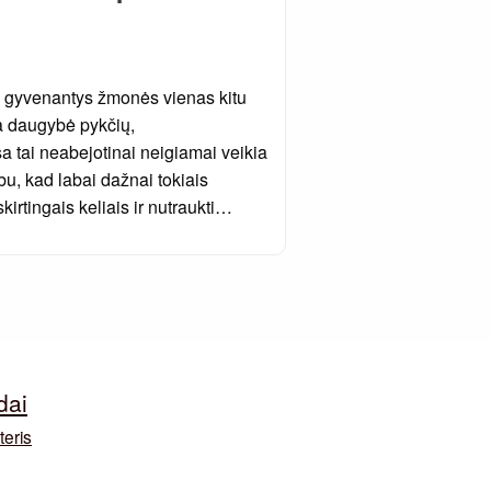
e gyvenantys žmonės vienas kitu
a daugybė pykčių,
sa tai neabejotinai neigiamai veikia
u, kad labai dažnai tokiais
irtingais keliais ir nutraukti…
dai
teris