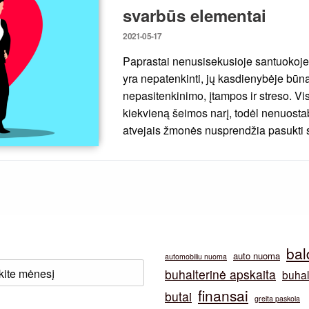
svarbūs elementai
Posted
2021-05-17
on
Paprastai nenusisekusioje santuokoj
yra nepatenkinti, jų kasdienybėje būn
nepasitenkinimo, įtampos ir streso. Vi
kiekvieną šeimos narį, todėl nenuostab
atvejais žmonės nusprendžia pasukti sk
bal
auto nuoma
automobiliu nuoma
buhalterinė apskaita
buhal
finansai
butai
greita paskola