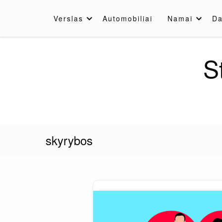
Skip
to
Verslas
Automobiliai
Namai
Da
content
S
skyrybos