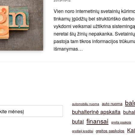
on
Vien noro internetinių svetainių kūrim
tinkamų įgūdžių bei struktūriško darbo
vykdomi veiksmai užtikrina sistemingą
neretai šių žinių nepakanka. Svetainių 
pastoja tam tikros informacijos trūkuma
išmanymas…
bal
auto nuoma
automobiliu nuoma
buhalterinė apskaita
buhal
finansai
butai
greita paskola
Ka
greitos paskolos
greitieji kreditai