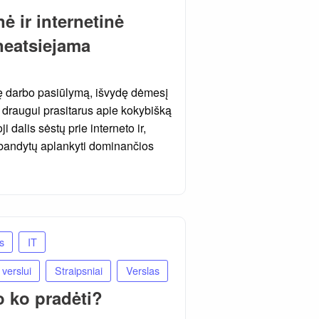
ė ir internetinė
neatsiejama
adę darbo pasiūlymą, išvydę dėmesį
 draugui prasitarus apie kokybišką
i dalis sėstų prie interneto ir,
 bandytų aplankyti dominančios
s
IT
verslui
Straipsniai
Verslas
o ko pradėti?