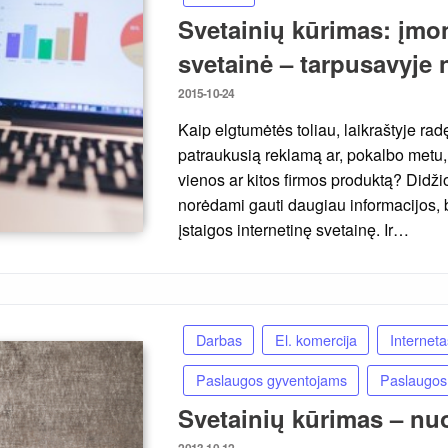
Svetainių kūrimas: įmon
svetainė – tarpusavyje 
Posted
2015-10-24
on
Kaip elgtumėtės toliau, laikraštyje r
patraukusią reklamą ar, pokalbo metu,
vienos ar kitos firmos produktą? Didžioj
norėdami gauti daugiau informacijos,
įstaigos internetinę svetainę. Ir…
Darbas
El. komercija
Interneta
Paslaugos gyventojams
Paslaugos 
Svetainių kūrimas – nu
Posted
2013-10-12