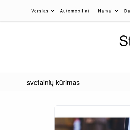
Skip
to
Verslas
Automobiliai
Namai
Da
content
S
svetainių kūrimas