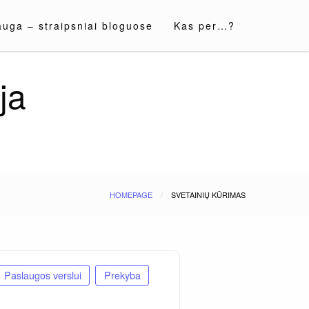
auga – straipsniai bloguose
Kas per…?
ja
HOMEPAGE
SVETAINIŲ KŪRIMAS
Paslaugos verslui
Prekyba