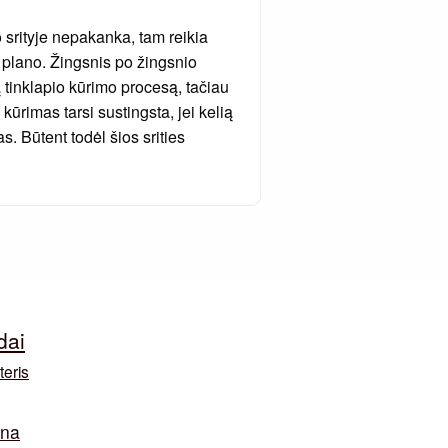
o srityje nepakanka, tam reikia
 plano. Žingsnis po žingsnio
 tinklapio kūrimo procesą, tačiau
kūrimas tarsi sustingsta, jei kelią
s. Būtent todėl šios srities
dai
teris
ina