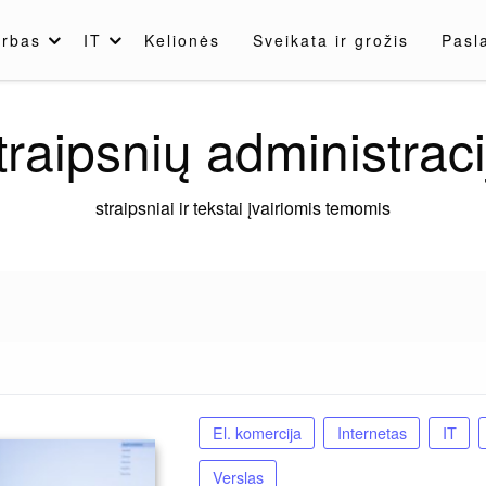
rbas
IT
Kelionės
Sveikata ir grožis
Pasl
traipsnių administraci
straipsniai ir tekstai įvairiomis temomis
El. komercija
Internetas
IT
Verslas