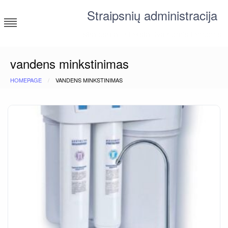
Skip
Straipsnių administracija
to
content
straipsniai ir tekstai įvairiomis temomis
vandens minkstinimas
HOMEPAGE
VANDENS MINKSTINIMAS