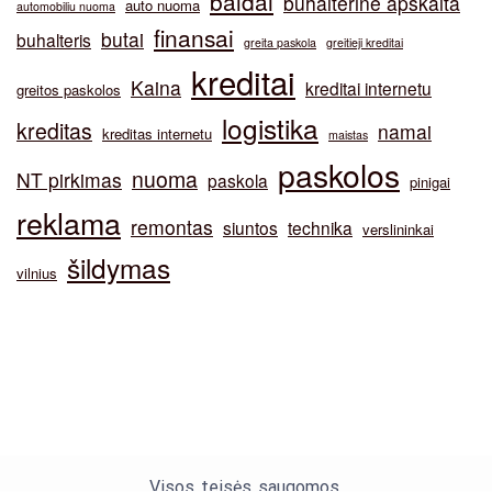
baldai
buhalterinė apskaita
auto nuoma
automobiliu nuoma
finansai
butai
buhalteris
greita paskola
greitieji kreditai
kreditai
Kaina
kreditai internetu
greitos paskolos
logistika
kreditas
namai
kreditas internetu
maistas
paskolos
nuoma
NT pirkimas
paskola
pinigai
reklama
remontas
siuntos
technika
verslininkai
šildymas
vilnius
Visos teisės saugomos.