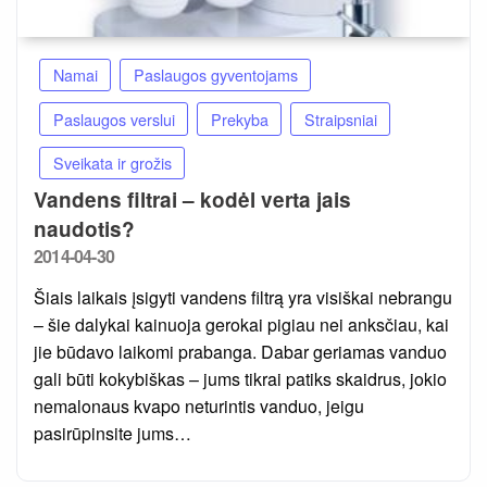
Namai
Paslaugos gyventojams
Paslaugos verslui
Prekyba
Straipsniai
Sveikata ir grožis
Vandens filtrai – kodėl verta jais
naudotis?
Posted
2014-04-30
on
Šiais laikais įsigyti vandens filtrą yra visiškai nebrangu
– šie dalykai kainuoja gerokai pigiau nei anksčiau, kai
jie būdavo laikomi prabanga. Dabar geriamas vanduo
gali būti kokybiškas – jums tikrai patiks skaidrus, jokio
nemalonaus kvapo neturintis vanduo, jeigu
pasirūpinsite jums…