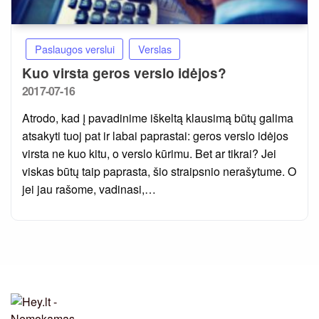
Paslaugos verslui
Verslas
Kuo virsta geros verslo idėjos?
Posted
2017-07-16
on
Atrodo, kad į pavadinime iškeltą klausimą būtų galima
atsakyti tuoj pat ir labai paprastai: geros verslo idėjos
virsta ne kuo kitu, o verslo kūrimu. Bet ar tikrai? Jei
viskas būtų taip paprasta, šio straipsnio nerašytume. O
jei jau rašome, vadinasi,…