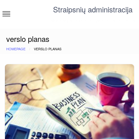
Skip
Straipsnių administracija
to
content
straipsniai ir tekstai įvairiomis temomis
verslo planas
HOMEPAGE
VERSLO PLANAS