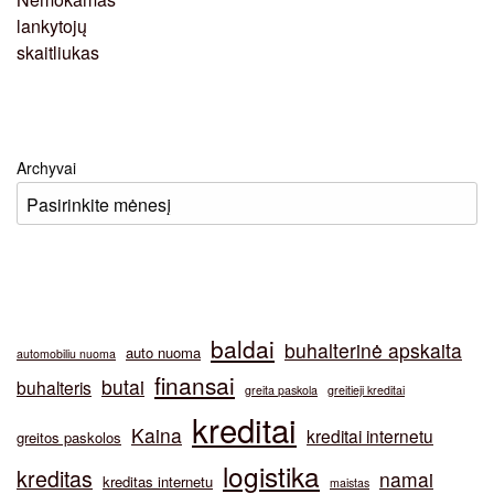
Archyvai
baldai
buhalterinė apskaita
auto nuoma
automobiliu nuoma
finansai
butai
buhalteris
greita paskola
greitieji kreditai
kreditai
Kaina
kreditai internetu
greitos paskolos
logistika
kreditas
namai
kreditas internetu
maistas