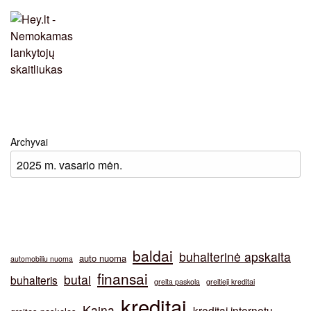
Archyvai
baldai
buhalterinė apskaita
auto nuoma
automobiliu nuoma
finansai
butai
buhalteris
greita paskola
greitieji kreditai
kreditai
Kaina
kreditai internetu