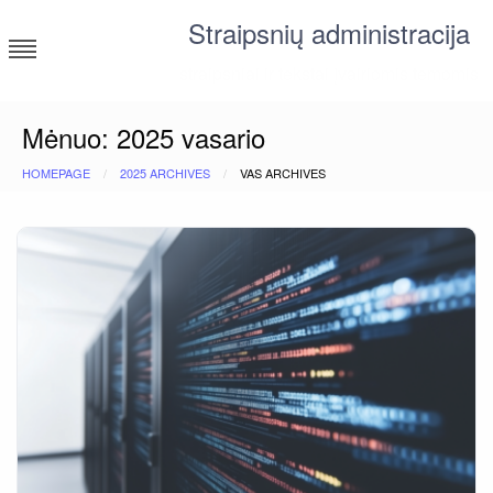
Skip
Straipsnių administracija
to
content
straipsniai ir tekstai įvairiomis temomis
Mėnuo:
2025 vasario
HOMEPAGE
2025 ARCHIVES
VAS ARCHIVES