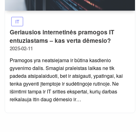
IT
Geriausios internetinės pramogos IT
entuziastams – kas verta dėmesio?
Posted
2025-02-11
on
Pramogos yra neatsiejama ir būtina kasdienio
gyvenimo dalis. Smagiai praleistas laikas ne tik
padeda atsipalaiduoti, bet ir atsigauti, ypatingai, kai
tenka gyventi įtemptoje ir sudėtingoje rutinoje. Ne
išimtimi tampa ir IT srities ekspertai, kurių darbas
reikalauja itin daug dėmesio ir…