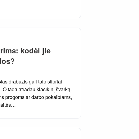
rims: kodėl jie
dos?
s drabužis gali taip stipriai
tą. O tada atradau klasikinį švarką.
goms progoms ar darbo pokalbiams,
avaitės…