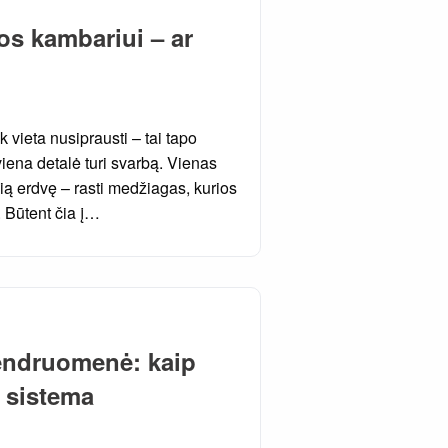
os kambariui – ar
k vieta nusiprausti – tai tapo
iena detalė turi svarbą. Vienas
ią erdvę – rasti medžiagas, kurios
s. Būtent čia į…
 bendruomenė: kaip
ų sistema