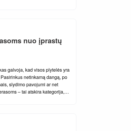
erasoms nuo įprastų
as galvoja, kad visos plytelės yra
a. Pasirinkus netinkamą dangą, po
mais, slydimo pavojumi ar net
erasoms – tai atskira kategorija,…