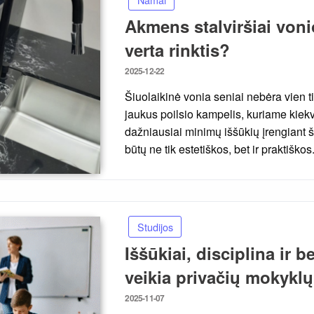
Akmens stalviršiai voni
verta rinktis?
Posted
2025-12-22
on
Šiuolaikinė vonia seniai nebėra vien ti
jaukus poilsio kampelis, kuriame kiekv
dažniausiai minimų iššūkių įrengiant š
būtų ne tik estetiškos, bet ir praktiško
Studijos
Iššūkiai, disciplina ir
veikia privačių mokykl
Posted
2025-11-07
on