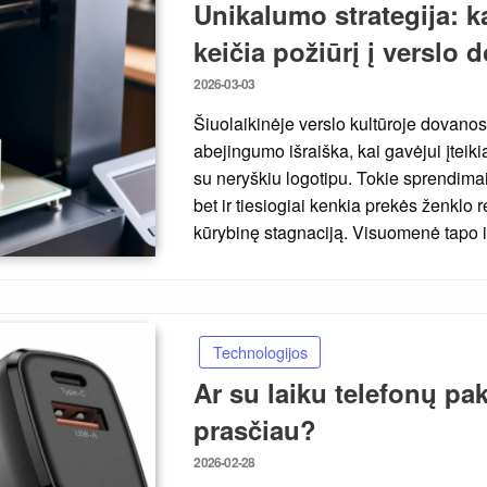
Unikalumo strategija: 
keičia požiūrį į verslo 
Posted
2026-03-03
on
Šiuolaikinėje verslo kultūroje dovan
abejingumo išraiška, kai gavėjui įte
su neryškiu logotipu. Tokie sprendimai 
bet ir tiesiogiai kenkia prekės ženklo
kūrybinę stagnaciją. Visuomenė tapo 
Technologijos
Ar su laiku telefonų pa
prasčiau?
Posted
2026-02-28
on