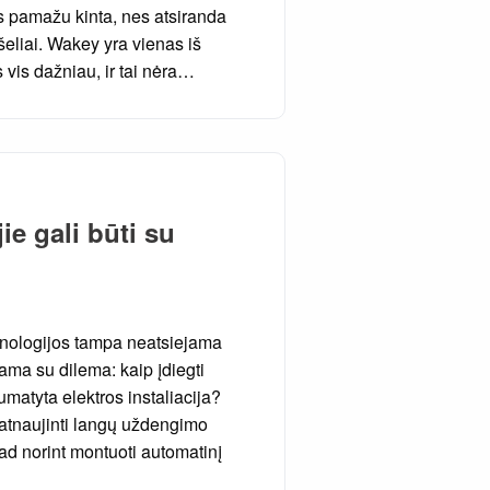
s pamažu kinta, nes atsiranda
išeliai. Wakey yra vienas iš
 vis dažniau, ir tai nėra…
jie gali būti su
hnologijos tampa neatsiejama
iama su dilema: kaip įdiegti
matyta elektros instaliacija?
atnaujinti langų uždengimo
kad norint montuoti automatinį