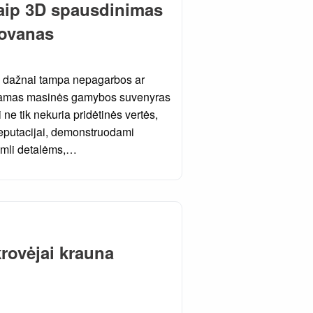
kaip 3D spausdinimas
dovanas
os dažnai tampa nepagarbos ar
ikiamas masinės gamybos suvenyras
ne tik nekuria pridėtinės vertės,
 reputacijai, demonstruodami
imli detalėms,…
krovėjai krauna