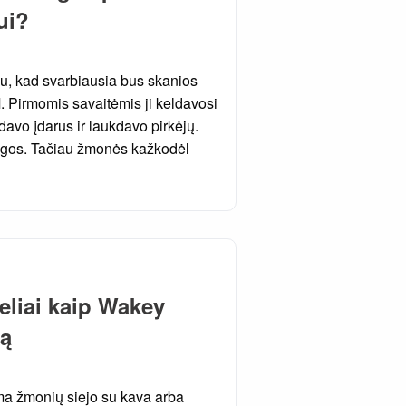
ui?
au, kad svarbiausia bus skanios
. Pirmomis savaitėmis ji keldavosi
davo įdarus ir laukdavo pirkėjų.
ngos. Tačiau žmonės kažkodėl
eliai kaip Wakey
tą
ma žmonių siejo su kava arba