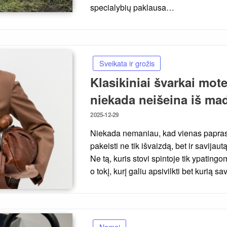
specialybių paklausa…
Sveikata ir grožis
Klasikiniai švarkai mote
niekada neišeina iš ma
Posted
2025-12-29
on
Niekada nemaniau, kad vienas paprasta
pakeisti ne tik išvaizdą, bet ir savijau
Ne tą, kuris stovi spintoje tik ypatin
o tokį, kurį galiu apsivilkti bet kurią s
Namai