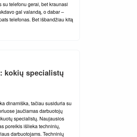
s su telefonu gerai, bet kraunasi
rukdavo gal valandą, o dabar –
pats telefonas. Bet išbandžiau kitą
 kokių specialistų
ka dinamiška, tačiau susiduria su
toriuose jaučiamas darbuotojų
ifikuotų specialistų. Naujausios
s poreikis išlieka techninių,
oriaus darbuotojams. Techninių