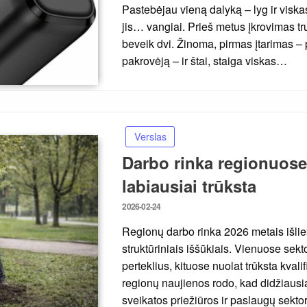
Pastebėjau vieną dalyką – lyg ir viska
jis… vangiai. Prieš metus įkrovimas t
beveik dvi. Žinoma, pirmas įtarimas – 
pakrovėją – ir štai, staiga viskas…
Verslas
Darbo rinka regionuose:
labiausiai trūksta
Posted
2026-02-24
on
Regionų darbo rinka 2026 metais išlie
struktūriniais iššūkiais. Vienuose sek
perteklius, kituose nuolat trūksta kval
regionų naujienos rodo, kad didžiausia
sveikatos priežiūros ir paslaugų sekt