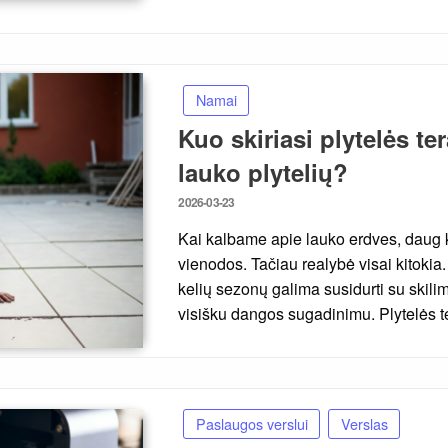
Namai
Kuo skiriasi plytelės t
lauko plytelių?
Posted
2026-03-23
on
Kai kalbame apie lauko erdves, daug k
vienodos. Tačiau realybė visai kitoki
kelių sezonų galima susidurti su skili
visišku dangos sugadinimu. Plytelės t
Paslaugos verslui
Verslas