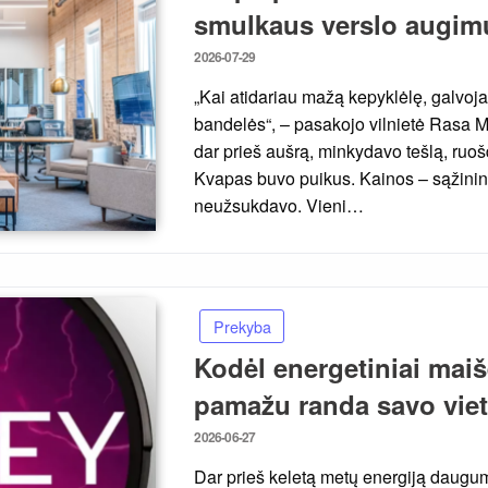
smulkaus verslo augim
Posted
2026-07-29
on
„Kai atidariau mažą kepyklėlę, galvoj
bandelės“, – pasakojo vilnietė Rasa M
dar prieš aušrą, minkydavo tešlą, ruoš
Kvapas buvo puikus. Kainos – sąžini
neužsukdavo. Vieni…
Prekyba
Kodėl energetiniai maiš
pamažu randa savo vie
Posted
2026-06-27
on
Dar prieš keletą metų energiją daugu