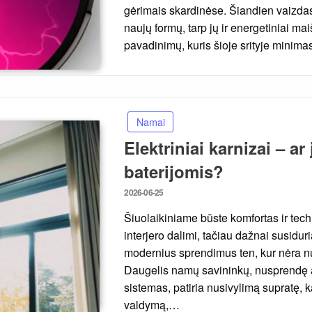
gėrimais skardinėse. Šiandien vaizda
naujų formų, tarp jų ir energetiniai ma
pavadinimų, kuris šioje srityje minimas
Namai
Elektriniai karnizai – ar 
baterijomis?
Posted
2026-06-25
on
Šiuolaikiniame būste komfortas ir tec
interjero dalimi, tačiau dažnai susidur
modernius sprendimus ten, kur nėra nu
Daugelis namų savininkų, nusprendę 
sistemas, patiria nusivylimą supratę, 
valdymą,…