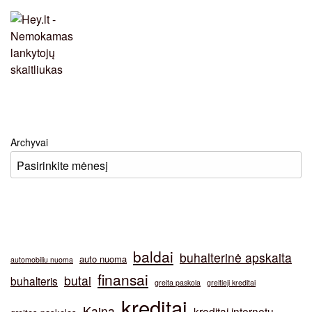
Archyvai
baldai
buhalterinė apskaita
auto nuoma
automobiliu nuoma
finansai
butai
buhalteris
greita paskola
greitieji kreditai
kreditai
Kaina
kreditai internetu