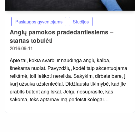
Paslaugos gyventojams
Studijos
Anglų pamokos pradedantiesiems –
startas tobulėti
Posted
2016-09-11
on
Apie tai, kokia svarbi ir naudinga anglų kalba,
šnekama nuolat. Pavyzdžių, kodėl taip akcentuojama
reikšmė, toli ieškoti nereikia. Sakykim, dirbate bare, į
kurį užsuka užsieniečiai. Didžiausia tikimybė, kad jie
prabils būtent angliškai. Jeigu nesuprasite, kas
sakoma, teks aptarnavimą perleisti kolegai…