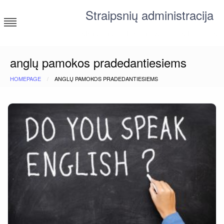
Skip
Straipsnių administracija
to
content
straipsniai ir tekstai įvairiomis temomis
anglų pamokos pradedantiesiems
HOMEPAGE
ANGLŲ PAMOKOS PRADEDANTIESIEMS