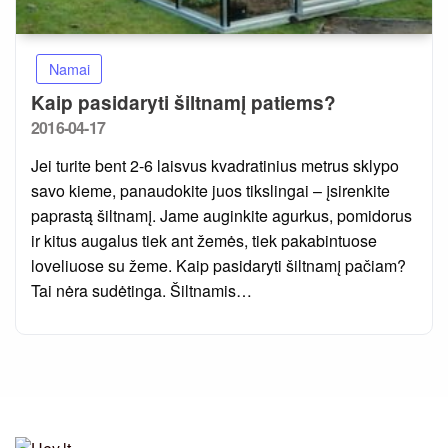
Namai
Kaip pasidaryti šiltnamį patiems?
Posted
2016-04-17
on
Jei turite bent 2-6 laisvus kvadratinius metrus sklypo
savo kieme, panaudokite juos tikslingai – įsirenkite
paprastą šiltnamį. Jame auginkite agurkus, pomidorus
ir kitus augalus tiek ant žemės, tiek pakabintuose
loveliuose su žeme. Kaip pasidaryti šiltnamį pačiam?
Tai nėra sudėtinga. Šiltnamis…