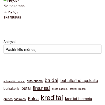
Archyvai
baldai
buhalterinė apskaita
auto nuoma
automobiliu nuoma
finansai
butai
buhalteris
greita paskola
greitieji kreditai
kreditai
Kaina
kreditai internetu
greitos paskolos