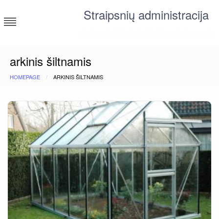
Skip
Straipsnių administracija
to
content
straipsniai ir tekstai įvairiomis temomis
arkinis šiltnamis
HOMEPAGE
ARKINIS ŠILTNAMIS