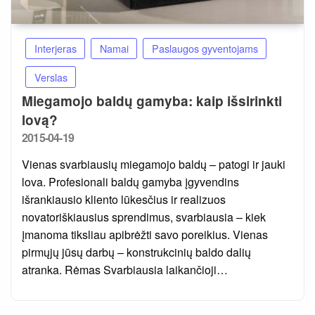
Interjeras
Namai
Paslaugos gyventojams
Verslas
Miegamojo baldų gamyba: kaip išsirinkti
lovą?
Posted
2015-04-19
on
Vienas svarbiausių miegamojo baldų – patogi ir jauki
lova. Profesionali baldų gamyba įgyvendins
išrankiausio kliento lūkesčius ir realizuos
novatoriškiausius sprendimus, svarbiausia – kiek
įmanoma tiksliau apibrėžti savo poreikius. Vienas
pirmųjų jūsų darbų – konstrukcinių baldo dalių
atranka. Rėmas Svarbiausia laikančioji…