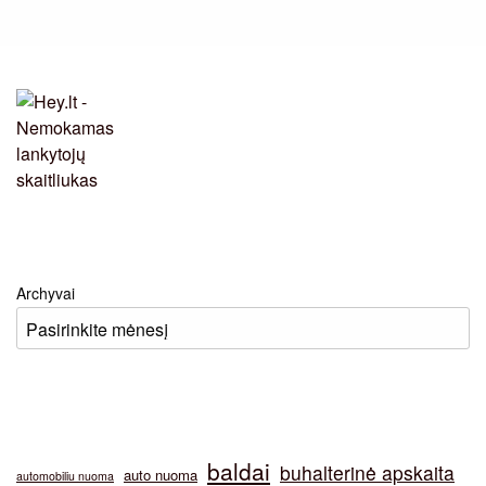
Archyvai
baldai
buhalterinė apskaita
auto nuoma
automobiliu nuoma