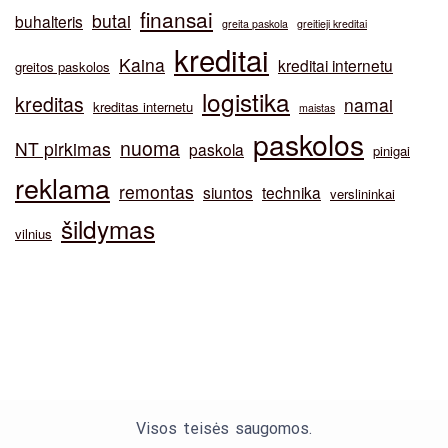
finansai
butai
buhalteris
greita paskola
greitieji kreditai
kreditai
Kaina
kreditai internetu
greitos paskolos
logistika
kreditas
namai
kreditas internetu
maistas
paskolos
nuoma
NT pirkimas
paskola
pinigai
reklama
remontas
siuntos
technika
verslininkai
šildymas
vilnius
Visos teisės saugomos.