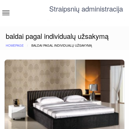
Skip
Straipsnių administracija
to
content
straipsniai ir tekstai įvairiomis temomis
baldai pagal individualų užsakymą
HOMEPAGE
BALDAI PAGAL INDIVIDUALŲ UŽSAKYMĄ