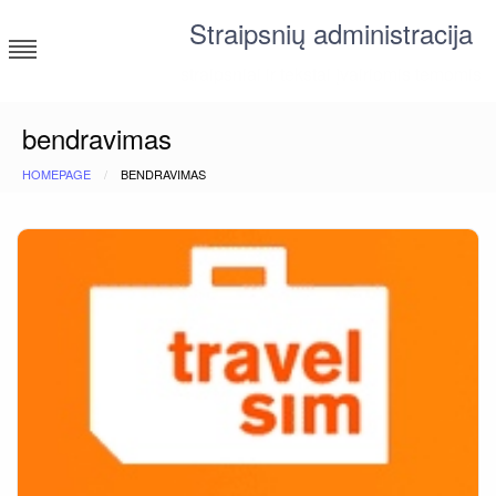
Skip
Straipsnių administracija
to
content
straipsniai ir tekstai įvairiomis temomis
bendravimas
HOMEPAGE
BENDRAVIMAS