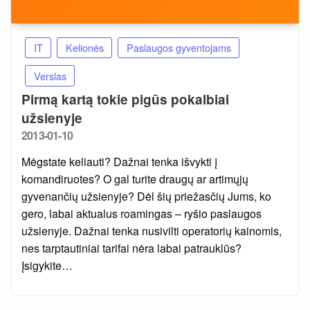
IT
Kelionės
Paslaugos gyventojams
Verslas
Pirmą kartą tokie pigūs pokalbiai
užsienyje
Posted
2013-01-10
on
Mėgstate keliauti? Dažnai tenka išvykti į
komandiruotes? O gal turite draugų ar artimųjų
gyvenančių užsienyje? Dėl šių priežasčių Jums, ko
gero, labai aktualus roamingas – ryšio paslaugos
užsienyje. Dažnai tenka nusivilti operatorių kainomis,
nes tarptautiniai tarifai nėra labai patrauklūs?
Įsigykite…