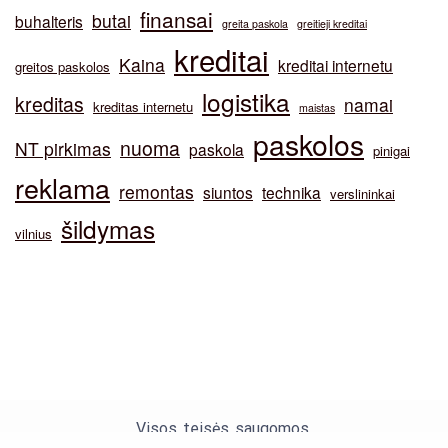
finansai
butai
buhalteris
greita paskola
greitieji kreditai
kreditai
Kaina
kreditai internetu
greitos paskolos
logistika
kreditas
namai
kreditas internetu
maistas
paskolos
nuoma
NT pirkimas
paskola
pinigai
reklama
remontas
siuntos
technika
verslininkai
šildymas
vilnius
Visos teisės saugomos.