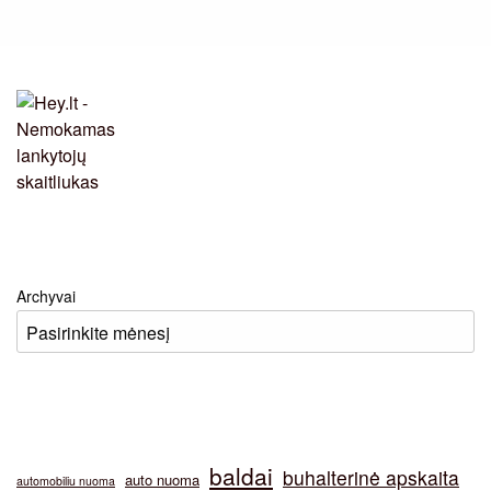
Archyvai
baldai
buhalterinė apskaita
auto nuoma
automobiliu nuoma