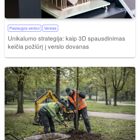
Paslaugos verslui
Verslas
Unikalumo strategija: kaip 3D spausdinimas
keičia požiūrį į verslo dovanas