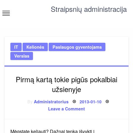
Skip
Straipsnių administracija
to
content
straipsniai ir tekstai įvairiomis temomis
IT
Kelionės
Paslaugos gyventojams
Verslas
Pirmą kartą tokie pigūs pokalbiai
užsienyje
Posted
By
Administratorius
2013-01-10
on
on
Leave a Comment
Pirmą
kartą
tokie
pigūs
pokalbiai
Mėgstate keliauti? Dažnai tenka išvykti į