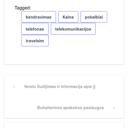
Tagged:
bendravimas
Kaina
pokalbiai
telefonas
telekomunikacijos
travelsim
Navigacija
tarp
Previous
Verslo liudijimas ir informacija apie jį
Post
įrašų
Next
Buhalterinės apskaitos paslaugos
Post