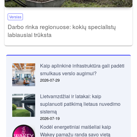
Verslas
Darbo rinka regionuose: kokių specialistų
labiausiai trūksta
Kaip aplinkinė infrastruktūra gali padėti
smulkaus verslo augimui?
2026-07-29
Lietvamzdžiai ir latakai: kaip
suplanuoti patikimą lietaus nuvedimo
sistemą
2026-07-19
Kodėl energetiniai maišeliai kaip
Wakey pamažu randa savo vietą