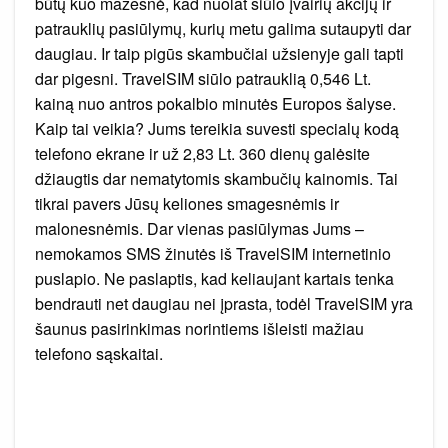
būtų kuo mažesnė, kad nuolat siūlo įvairių akcijų ir
patrauklių pasiūlymų, kurių metu galima sutaupyti dar
daugiau. Ir taip pigūs skambučiai užsienyje gali tapti
dar pigesni. TravelSIM siūlo patrauklią 0,546 Lt.
kainą nuo antros pokalbio minutės Europos šalyse.
Kaip tai veikia? Jums tereikia suvesti specialų kodą
telefono ekrane ir už 2,83 Lt. 360 dienų galėsite
džiaugtis dar nematytomis skambučių kainomis. Tai
tikrai pavers Jūsų keliones smagesnėmis ir
malonesnėmis. Dar vienas pasiūlymas Jums –
nemokamos SMS žinutės iš TravelSIM internetinio
puslapio. Ne paslaptis, kad keliaujant kartais tenka
bendrauti net daugiau nei įprasta, todėl TravelSIM yra
šaunus pasirinkimas norintiems išleisti mažiau
telefono sąskaitai.