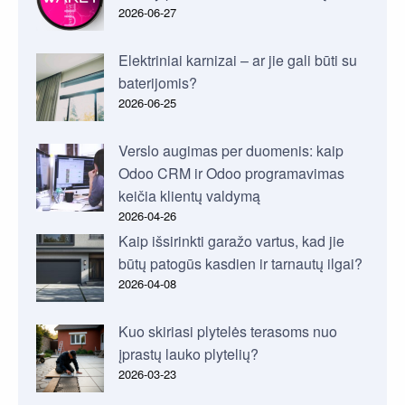
2026-06-27
Elektriniai karnizai – ar jie gali būti su
baterijomis?
2026-06-25
Verslo augimas per duomenis: kaip
Odoo CRM ir Odoo programavimas
keičia klientų valdymą
2026-04-26
Kaip išsirinkti garažo vartus, kad jie
būtų patogūs kasdien ir tarnautų ilgai?
2026-04-08
Kuo skiriasi plytelės terasoms nuo
įprastų lauko plytelių?
2026-03-23