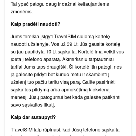
Tai ypač patogu daug ir dažnai keliaujantiems
žmonėms.
Kaip pradėti naudoti?
Jums tereikia įsigyti TravelSIM siūlomą kortelę
naudoti užsienyje. Vos už 39 Lt. Jūs gausite kortelę
su jau papildyta 10 Lt sąskaita. Kortelė ima veikti vos
įdėta į telefono aparatą. Akimirksniu tarptautiniai
tarifai Jums taps draugiški. Ši kortelė itin patogi, nes
ją galėsite pildyti bet kuriuo metu ir skambinti į
užsienį tuo pačiu tarifu visą parą. Galite pasirinkti
sąskaitos pildymą arba apmokėjimą kiekvieną
mėnesį. Jūsų patogumui bet kada galėsite patikrinti
savo sąskaitos likutį.
Kaip dar sutaupyti?
TravelSIM taip rūpinasi, kad Jūsų telefono sąskaita