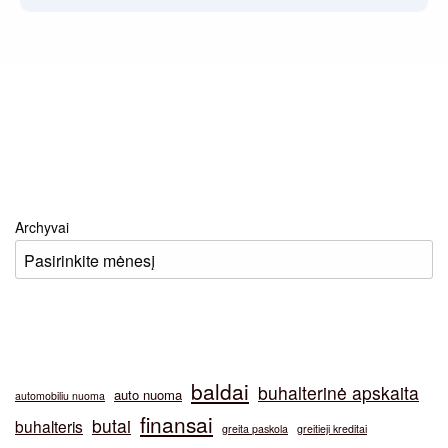
Archyvai
baldai
buhalterinė apskaita
auto nuoma
automobiliu nuoma
finansai
butai
buhalteris
greita paskola
greitieji kreditai