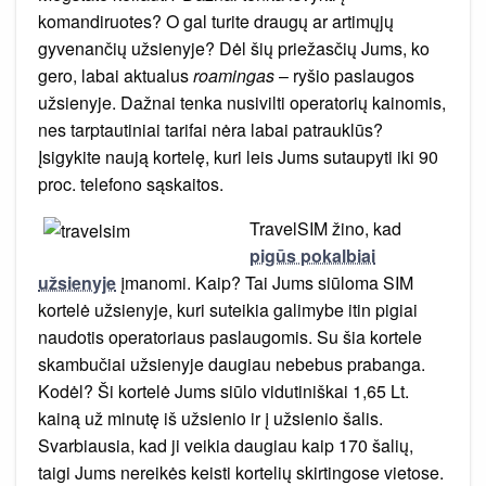
užsienyje
komandiruotes? O gal turite draugų ar artimųjų
gyvenančių užsienyje? Dėl šių priežasčių Jums, ko
gero, labai aktualus
roamingas
– ryšio paslaugos
užsienyje. Dažnai tenka nusivilti operatorių kainomis,
nes tarptautiniai tarifai nėra labai patrauklūs?
Įsigykite naują kortelę, kuri leis Jums sutaupyti iki 90
proc. telefono sąskaitos.
TravelSIM žino, kad
pigūs pokalbiai
užsienyje
įmanomi. Kaip? Tai Jums siūloma SIM
kortelė užsienyje, kuri suteikia galimybe itin pigiai
naudotis operatoriaus paslaugomis. Su šia kortele
skambučiai užsienyje daugiau nebebus prabanga.
Kodėl? Ši kortelė Jums siūlo vidutiniškai 1,65 Lt.
kainą už minutę iš užsienio ir į užsienio šalis.
Svarbiausia, kad ji veikia daugiau kaip 170 šalių,
taigi Jums nereikės keisti kortelių skirtingose vietose.