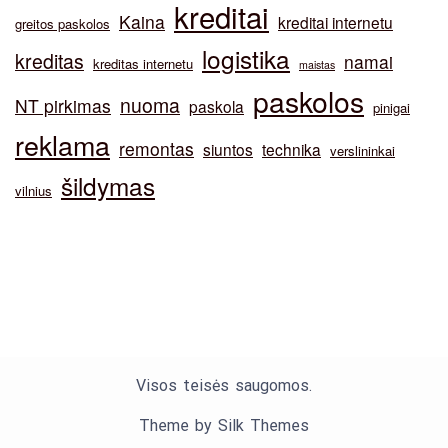
kreditai
Kaina
kreditai internetu
greitos paskolos
logistika
kreditas
namai
kreditas internetu
maistas
paskolos
nuoma
NT pirkimas
paskola
pinigai
reklama
remontas
siuntos
technika
verslininkai
šildymas
vilnius
Visos teisės saugomos.
Theme by Silk Themes