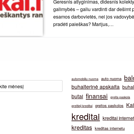
Geresnis atlyginimas, didesnis kolekty
galimybės – galiu vardinti dar dešimt
esamos darbovietės, nei jos vadovybė
pradėti paieškas? Marijus,…
bal
auto nuoma
automobiliu nuoma
buhalterinė apskaita
buhal
finansai
butai
greita paskola
Ka
greitos paskolos
greitieji kreditai
kreditai
kreditai interne
kreditas
kreditas internetu