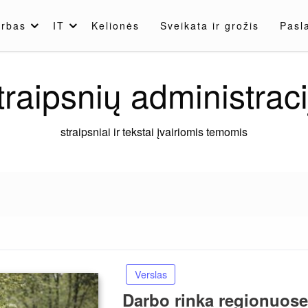
rbas
IT
Kelionės
Sveikata ir grožis
Pasl
traipsnių administraci
straipsniai ir tekstai įvairiomis temomis
Verslas
Darbo rinka regionuose: