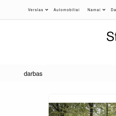
Skip
to
Verslas
Automobiliai
Namai
Da
content
S
darbas