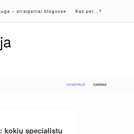
auga – straipsniai bloguose
Kas per…?
ja
HOMEPAGE
DARBAS
 kokių specialistų