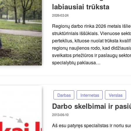
labiausiai trūksta
Posted
2026-02-24
on
Regionų darbo rinka 2026 metais išlie
struktūriniais iššūkiais. Vienuose sek
perteklius, kituose nuolat trūksta kval
regionų naujienos rodo, kad didžiausia
sveikatos priežiūros ir paslaugų sekt
specialybių paklausa…
Darbas
Internetas
Verslas
Darbo skelbimai ir pasi
Posted
2013-06-10
on
Aš esu patyręs specialistas ir noriu su