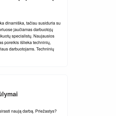
ka dinamiška, tačiau susiduria su
toriuose jaučiamas darbuotojų
ifikuotų specialistų. Naujausios
s poreikis išlieka techninių,
oriaus darbuotojams. Techninių
ūlymai
sirasti naują darbą. Priežastys?