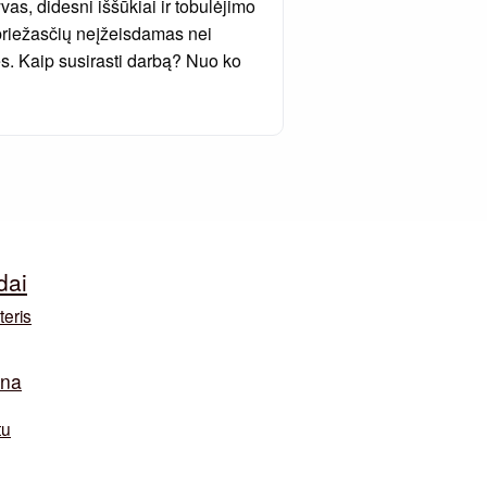
vas, didesni iššūkiai ir tobulėjimo
 priežasčių neįžeisdamas nei
s. Kaip susirasti darbą? Nuo ko
dai
teris
ina
tu